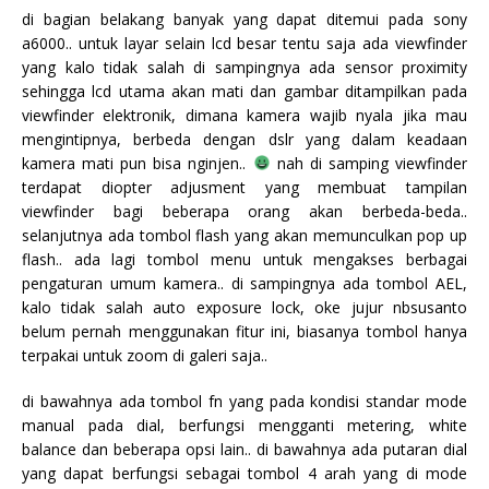
di bagian belakang banyak yang dapat ditemui pada sony
a6000.. untuk layar selain lcd besar tentu saja ada viewfinder
yang kalo tidak salah di sampingnya ada sensor proximity
sehingga lcd utama akan mati dan gambar ditampilkan pada
viewfinder elektronik, dimana kamera wajib nyala jika mau
mengintipnya, berbeda dengan dslr yang dalam keadaan
kamera mati pun bisa nginjen..
nah di samping viewfinder
terdapat diopter adjusment yang membuat tampilan
viewfinder bagi beberapa orang akan berbeda-beda..
selanjutnya ada tombol flash yang akan memunculkan pop up
flash.. ada lagi tombol menu untuk mengakses berbagai
pengaturan umum kamera.. di sampingnya ada tombol AEL,
kalo tidak salah auto exposure lock, oke jujur nbsusanto
belum pernah menggunakan fitur ini, biasanya tombol hanya
terpakai untuk zoom di galeri saja..
di bawahnya ada tombol fn yang pada kondisi standar mode
manual pada dial, berfungsi mengganti metering, white
balance dan beberapa opsi lain.. di bawahnya ada putaran dial
yang dapat berfungsi sebagai tombol 4 arah yang di mode