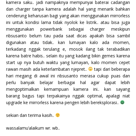
kamera saku.. jadi nampaknya mempunyai baterai cadangan
dan charger tanpa kamera adalah hal yang menarik bahkan
cenderung keharusan bagi yang akan menggunakan mirrorless
ini untuk kondisi lama tidak nyolok ke listrik.. atau bisa juga
menggunakan powerbank sebagai charger meskipun
nbsusanto belum tau pada saat dicas apakah bisa sambil
digunakan atau tidak.. kan lumayan kalo ada momen,
terkadang nggak terulang e, mosok ilang tak terabadikan
karena batre habis.. selain itu yang kadang bikin gemes karena
start up nya butuh waktu yang lumayan, kalo momen cepet
rawan masih ada keterlambatan njepret..
tapi dari beberapa
hari megang di awal ini nbsusanto merasa cukup puas dan
perlu banyak belajar berbagai hal agar dapat lebih
mengoptimalkan kemampuan kamera ini.. kan sayang
barang bagus tapi terpakainya nggak optimal, apalagi niat
upgrade ke mirrorless karena pengen lebih bereksplorasi..
sekian dan terima kasih..
wassalamu’alaikum wr. wb..