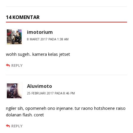
14 KOMENTAR
imotorium
8 MARET 2017 PADA 1:38 AM
wohh sugeh.. kamera kelas jetset
REPLY
Aluvimoto
25 FEBRUARI 2017 PADA 8:46 PM
ngiler sih, opomeneh ono injenane. tur raono hotshoene raiso
dolanan flash. coret
REPLY