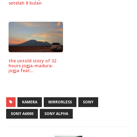
setelah 8 bulan
the untold story of 32
hours jogja-madura-
jogja feat…
KAMERA
MIRRORLESS
SONY
SONY A6000
SONY ALPHA