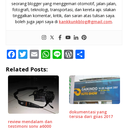
seorang blogger yang menggemari otomotif, jalan-jalan,
fotografi, teknologi, transportasi, dan kereta api. silakan
tinggalkan komentar, kritik, dan saran atas tulisan saya.
boleh juga japri saya di
kankkunkblog@gmail.com
.
F
T
E
W
Li
W
S
a
w
m
h
n
o
h
Related Posts:
c
it
ai
at
e
r
ar
e
te
l
s
d
e
b
r
A
P
o
p
r
o
p
e
dokumentasi yang
k
ss
tersisa dari giias 2017
review mendalam dan
testimoni sony a6000