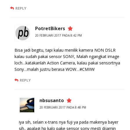
REPLY
PotretBikers
20 FEBRUARI 2017 PADA 8:42 PM
Bisa jadi begitu, tapi kalau menilik kamera NON DSLR
kalau sudah pakai sensor SONY, Malah ngangkat image
loch…katakanlah Action Camera, kalau pakai sensortnya
Sony…malah justru berasa WOW…#CMIIW
REPLY
nbsusanto
20 FEBRUARI 2017 PADA 8:48 PM
iya sih, selain x-trans nya fuji ya pada makenya bayer
sih.. apalagi hp kalo pake sensor sony mesti dijamin