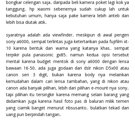
bongkar celengan saja.. daripada beli kamera poket lagi kok ya
tanggung.. hp xiaomi sebenernya sudah cukup lah untuk
kebutuhan umum, hanya saja pake kamera lebih anteb dan
lebih bisa diutak atik..
syaratnya adalah ada viewfinder.. meskipun di awal pengen
sony a6000, sempat terlintas juga ketertarikan pada fujifilm xt-
10 karena bentuk dan warna yang katanya khas.. sempat
terpikir pula panasonic gx85.. namun kedua opsi tersebut
mental karena budget mentok di sony a6000 dengan lensa
bawaan 16-50.. ada juga godaan dari dslr nikon D5x00 atau
canon seri 3 digit, bukan karena body nya melainkan
kemudahan dalam cari lensa tambahan, yang di nikon atau
canon ada banyak pilihan, lebih dari pilihan e-mount nya sony..
tapi pilihan itu tersingkir karena memang selain barang yang
diidamkan juga karena hasil foto pas di baluran milik temen
yang ciamik banget menurut nbsusanto.. bulatkan tekad dan
uang pun berpindah tangan..