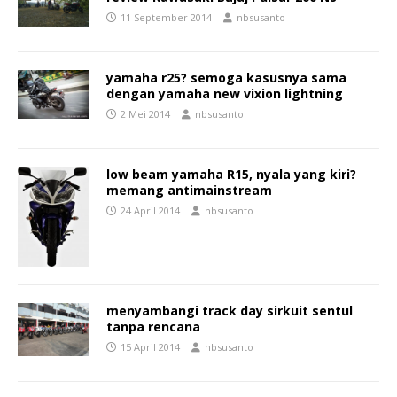
11 September 2014
nbsusanto
yamaha r25? semoga kasusnya sama
dengan yamaha new vixion lightning
2 Mei 2014
nbsusanto
low beam yamaha R15, nyala yang kiri?
memang antimainstream
24 April 2014
nbsusanto
menyambangi track day sirkuit sentul
tanpa rencana
15 April 2014
nbsusanto