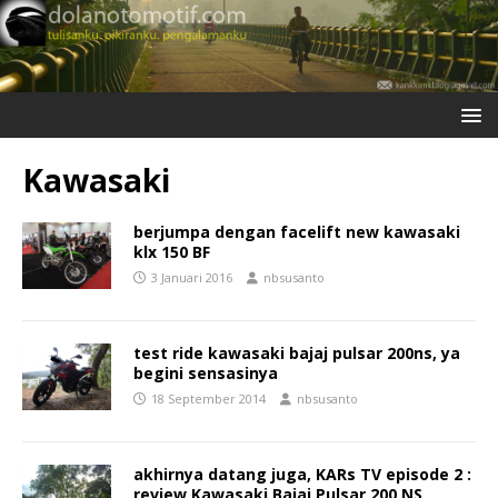
Kawasaki
berjumpa dengan facelift new kawasaki
klx 150 BF
3 Januari 2016
nbsusanto
test ride kawasaki bajaj pulsar 200ns, ya
begini sensasinya
18 September 2014
nbsusanto
akhirnya datang juga, KARs TV episode 2 :
review Kawasaki Bajaj Pulsar 200 NS