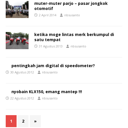
muter-muter parjo – pasar jongkok
otomotif
2 April 2014
nbsusanto
ketika moge lintas merk berkumpul di
satu tempat
31 Agustus 2013
nbsusanto
pentingkah jam digital di speedometer?
30 Agustus 2012
nbsusanto
nyobain KLX150, emang mantep !!!
22 Agustus 2012
nbsusanto
1
2
»