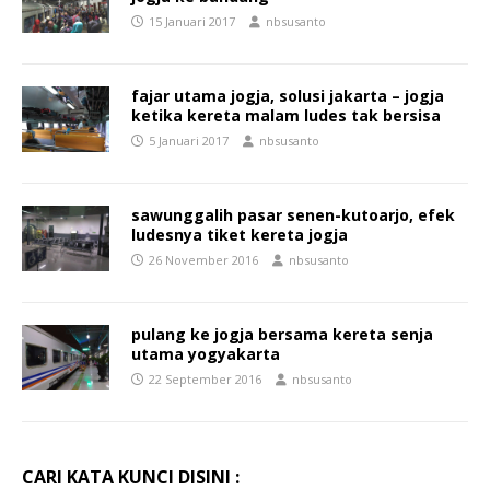
15 Januari 2017
nbsusanto
fajar utama jogja, solusi jakarta – jogja
ketika kereta malam ludes tak bersisa
5 Januari 2017
nbsusanto
sawunggalih pasar senen-kutoarjo, efek
ludesnya tiket kereta jogja
26 November 2016
nbsusanto
pulang ke jogja bersama kereta senja
utama yogyakarta
22 September 2016
nbsusanto
CARI KATA KUNCI DISINI :