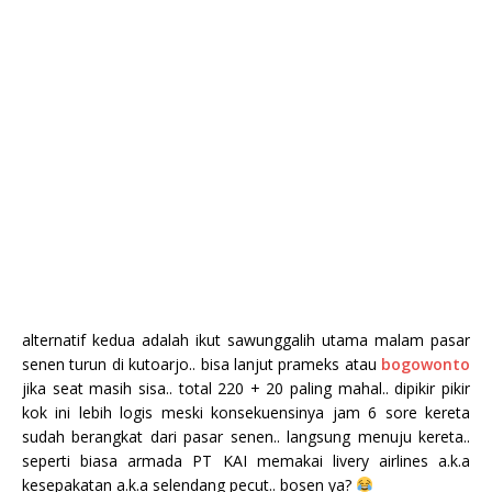
alternatif kedua adalah ikut sawunggalih utama malam pasar
senen turun di kutoarjo.. bisa lanjut prameks atau
bogowonto
jika seat masih sisa.. total 220 + 20 paling mahal.. dipikir pikir
kok ini lebih logis meski konsekuensinya jam 6 sore kereta
sudah berangkat dari pasar senen.. langsung menuju kereta..
seperti biasa armada PT KAI memakai livery airlines a.k.a
kesepakatan a.k.a selendang pecut.. bosen ya?