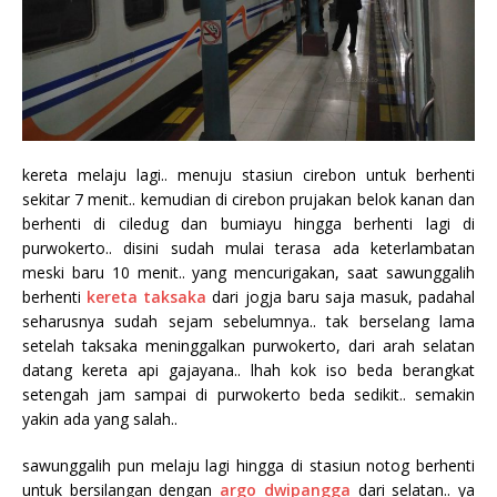
kereta melaju lagi.. menuju stasiun cirebon untuk berhenti
sekitar 7 menit.. kemudian di cirebon prujakan belok kanan dan
berhenti di ciledug dan bumiayu hingga berhenti lagi di
purwokerto.. disini sudah mulai terasa ada keterlambatan
meski baru 10 menit.. yang mencurigakan, saat sawunggalih
berhenti
kereta taksaka
dari jogja baru saja masuk, padahal
seharusnya sudah sejam sebelumnya.. tak berselang lama
setelah taksaka meninggalkan purwokerto, dari arah selatan
datang kereta api gajayana.. lhah kok iso beda berangkat
setengah jam sampai di purwokerto beda sedikit.. semakin
yakin ada yang salah..
sawunggalih pun melaju lagi hingga di stasiun notog berhenti
untuk bersilangan dengan
argo dwipangga
dari selatan.. ya