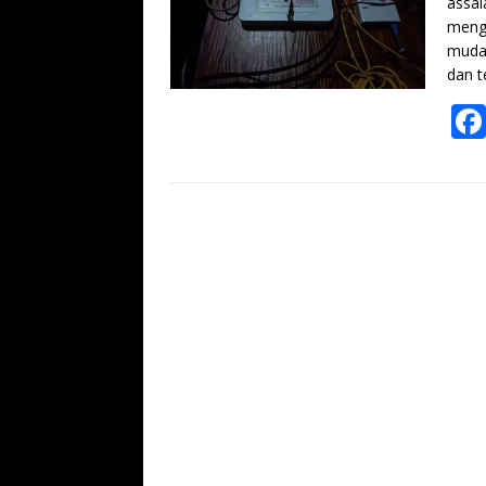
assal
mengg
mudah
dan 