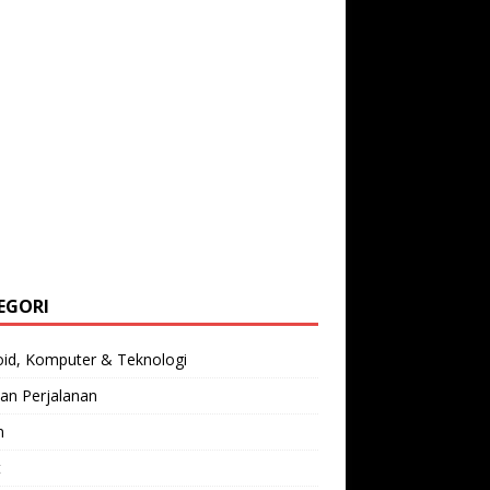
EGORI
oid, Komputer & Teknologi
an Perjalanan
n
t