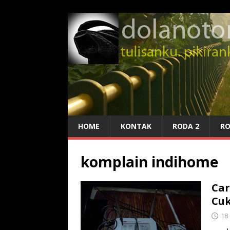
HOME
KONTAK
RODA 2
RO
komplain indihome
Car
Cuk
18