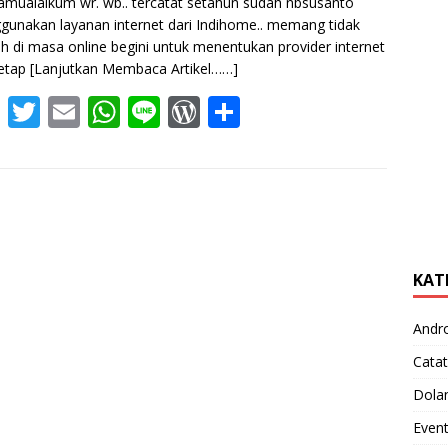
amualaikum wr. wb.. tercatat setahun sudah nbsusanto
unakan layanan internet dari Indihome.. memang tidak
 di masa online begini untuk menentukan provider internet
tetap
[Lanjutkan Membaca Artikel……]
F
T
E
W
Li
W
S
ac
w
m
h
n
or
h
e
itt
ai
at
e
d
ar
b
er
l
s
Pr
e
o
A
e
o
p
ss
KAT
k
p
Andr
Catat
Dola
Even