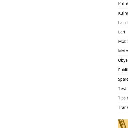
Kulia
Kulin
Lain-
Lari
Mobi
Moto
Obye
Publi
Spare
Test 
Tips 
Tran