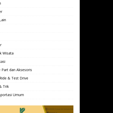
h
er
Lain
l
r
k Wisata
kasi
 Part dan Aksesoris
Ride & Test Drive
& Trik
sportasi Umum