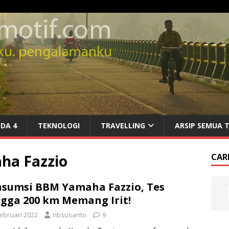
DA 4
TEKNOLOGI
TRAVELLING
ARSIP SEMUA 
ha Fazzio
CARI
sumsi BBM Yamaha Fazzio, Tes
gga 200 km Memang Irit!
Februari 2022
nbsusanto
9