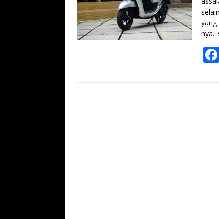
assal
selai
yang
nya..