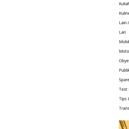
Kulia
Kulin
Lain-
Lari
Mobi
Moto
Obye
Publi
Spare
Test 
Tips 
Tran