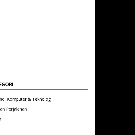
EGORI
oid, Komputer & Teknologi
an Perjalanan
n
t