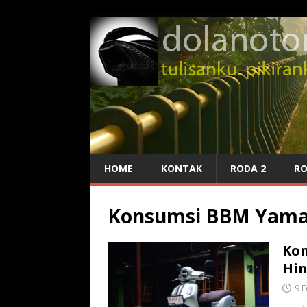
HOME
KONTAK
RODA 2
RO
Konsumsi BBM Yama
Kon
Hin
9 