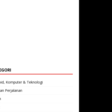
EGORI
oid, Komputer & Teknologi
an Perjalanan
n
t