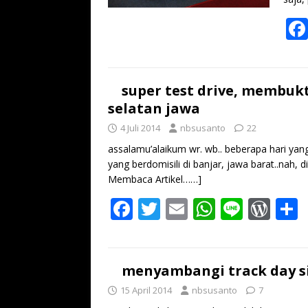
super test drive, membuk
selatan jawa
4 Juli 2014
nbsusanto
22
assalamu’alaikum wr. wb.. beberapa hari yan
yang berdomisili di banjar, jawa barat..nah
Membaca Artikel……]
F
T
E
W
Li
W
ac
w
m
h
n
or
e
itt
ai
at
e
d
a
b
er
l
s
Pr
menyambangi track day si
o
A
e
15 April 2014
nbsusanto
7