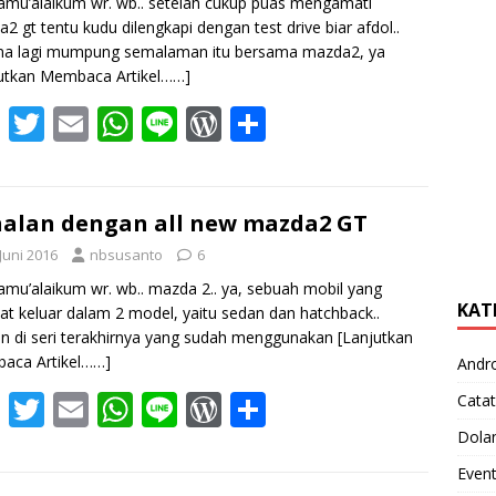
amu’alaikum wr. wb.. setelah cukup puas mengamati
2 gt tentu kudu dilengkapi dengan test drive biar afdol..
na lagi mumpung semalaman itu bersama mazda2, ya
utkan Membaca Artikel……]
F
T
E
W
Li
W
S
ac
w
m
h
n
or
h
e
itt
ai
at
e
d
ar
b
er
l
s
Pr
e
alan dengan all new mazda2 GT
o
A
e
Juni 2016
nbsusanto
6
o
p
ss
amu’alaikum wr. wb.. mazda 2.. ya, sebuah mobil yang
KAT
t keluar dalam 2 model, yaitu sedan dan hatchback..
k
p
 di seri terakhirnya yang sudah menggunakan
[Lanjutkan
aca Artikel……]
Andr
F
T
E
W
Li
W
S
Catat
ac
w
m
h
n
or
h
Dola
e
itt
ai
at
e
d
ar
Even