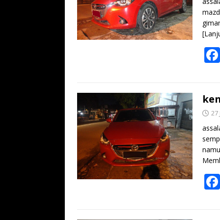
assal
mazda
gima
[Lanj
ken
27 
assal
sempa
namun
Memb