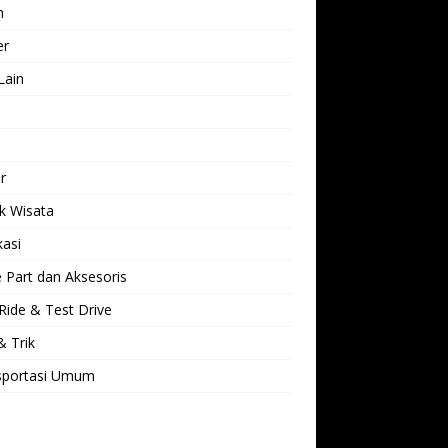
h
er
Lain
l
r
k Wisata
kasi
 Part dan Aksesoris
Ride & Test Drive
& Trik
sportasi Umum