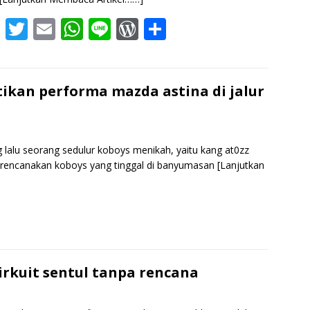
F
T
E
W
Li
W
S
ac
w
m
h
n
or
h
e
itt
ai
at
e
d
ar
b
er
l
s
Pr
e
tikan performa mazda astina di jalur
o
A
e
o
p
ss
g lalu seorang sedulur koboys menikah, yaitu kang at0zz
k
p
, direncanakan koboys yang tinggal di banyumasan
[Lanjutkan
S
h
r
e
rkuit sentul tanpa rencana