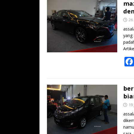
maz
de
26 
assal
yang 
padah
Artik
ber
bia
19
assal
dikem
namun
saja,