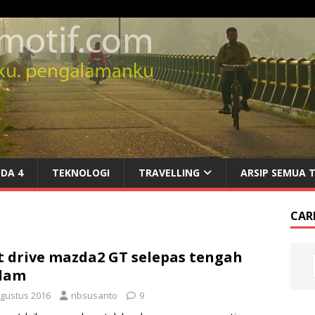
DA 4
TEKNOLOGI
TRAVELLING
ARSIP SEMUA 
CARI
t drive mazda2 GT selepas tengah
lam
Agustus 2016
nbsusanto
9