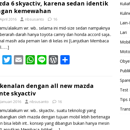
b
er
l
s
Pr
e
da 6 skyactiv, karena sedan identik
Kulia
ngan kemewahan
o
A
e
Kulin
April 2016
nbsusanto
16
o
p
ss
Lain-
amu’alaikum wr. wb.. selama ini mid-size sedan nampaknya
k
p
Lari
berarah-darah hanya toyota camry dan honda accord saja..
al masih ada pemain lain di kelas ini
[Lanjutkan Membaca
Mobi
el……]
Moto
F
T
E
W
Li
W
S
Obye
ac
w
m
h
n
or
h
Publi
e
itt
ai
at
e
d
ar
Spare
b
er
l
s
Pr
e
kenalan dengan all new mazda
Test 
nte skyactiv
o
A
e
Tips 
 Januari 2016
nbsusanto
16
o
p
ss
Tran
amu’alaikum wr. wb.. skyactiv.. suatu teknologi yang
k
p
bangkan oleh mazda dengan tujuan mobil lebih bertenaga
 bisa lebih irit.. konsep yang dibangun bukan hanya mesin
[Lanjutkan Membaca Artikel……]