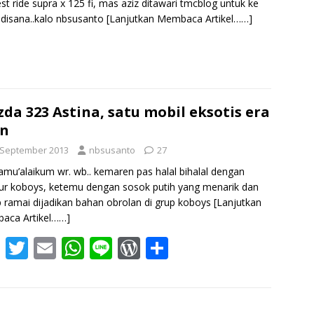
st ride supra x 125 fi, mas aziz ditawari tmcblog untuk ke
disana..kalo nbsusanto
[Lanjutkan Membaca Artikel……]
S
h
r
e
da 323 Astina, satu mobil eksotis era
an
 September 2013
nbsusanto
27
amu’alaikum wr. wb.. kemaren pas halal bihalal dengan
ur koboys, ketemu dengan sosok putih yang menarik dan
 ramai dijadikan bahan obrolan di grup koboys
[Lanjutkan
aca Artikel……]
F
T
E
W
Li
W
S
ac
w
m
h
n
or
h
e
itt
ai
at
e
d
ar