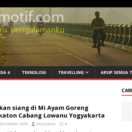
DA 4
TEKNOLOGI
TRAVELLING
ARSIP SEMUA 
CARI
an siang di Mi Ayam Goreng
katon Cabang Lowanu Yogyakarta
 Desember 2020
nbsusanto
8