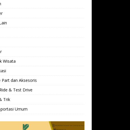
h
er
Lain
l
r
k Wisata
kasi
 Part dan Aksesoris
Ride & Test Drive
& Trik
sportasi Umum