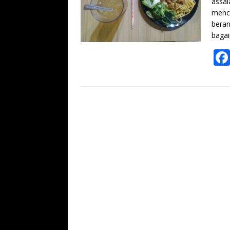
assal
menci
beran
baga