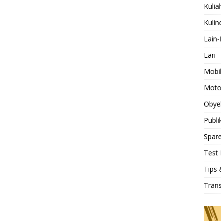
Kulia
Kulin
Lain-
Lari
Mobi
Moto
Obye
Publi
Spare
Test 
Tips 
Tran