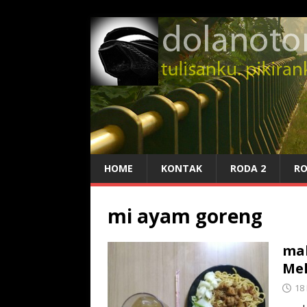
HOME
KONTAK
RODA 2
RO
mi ayam goreng
mak
Me
18