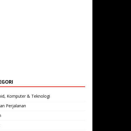
EGORI
oid, Komputer & Teknologi
an Perjalanan
n
t