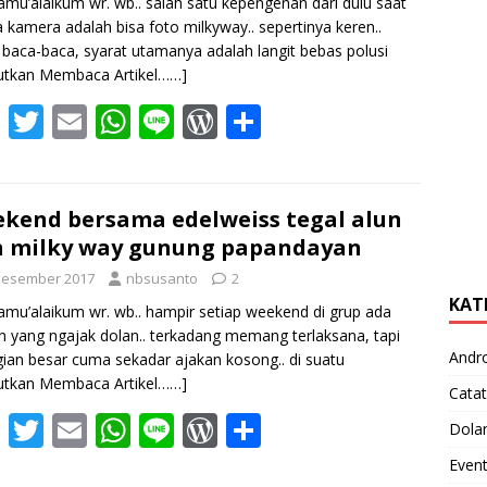
amu’alaikum wr. wb.. salah satu kepengenan dari dulu saat
 kamera adalah bisa foto milkyway.. sepertinya keren..
 baca-baca, syarat utamanya adalah langit bebas polusi
utkan Membaca Artikel……]
F
T
E
W
Li
W
S
ac
w
m
h
n
or
h
e
itt
ai
at
e
d
ar
b
er
l
s
Pr
e
kend bersama edelweiss tegal alun
 milky way gunung papandayan
o
A
e
Desember 2017
nbsusanto
2
o
p
ss
KAT
amu’alaikum wr. wb.. hampir setiap weekend di grup ada
k
p
 yang ngajak dolan.. terkadang memang terlaksana, tapi
Andr
ian besar cuma sekadar ajakan kosong.. di suatu
utkan Membaca Artikel……]
Catat
F
T
E
W
Li
W
S
Dola
ac
w
m
h
n
or
h
Even