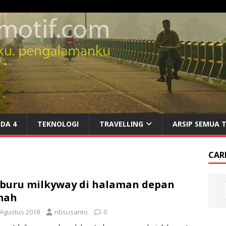
DA 4
TEKNOLOGI
TRAVELLING
ARSIP SEMUA 
CARI
buru milkyway di halaman depan
mah
 Agustus 2018
nbsusanto
0