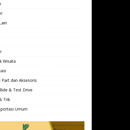
h
er
Lain
l
r
k Wisata
kasi
 Part dan Aksesoris
Ride & Test Drive
& Trik
sportasi Umum