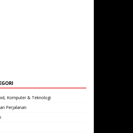
EGORI
oid, Komputer & Teknologi
an Perjalanan
n
t