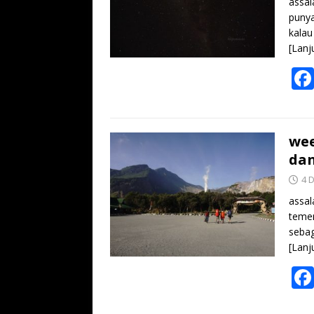
assal
punya
kalau
[Lanj
wee
dan
4 
assal
temen
sebag
[Lanj