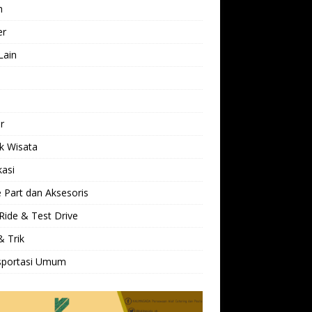
h
er
Lain
l
r
k Wisata
kasi
 Part dan Aksesoris
Ride & Test Drive
& Trik
sportasi Umum