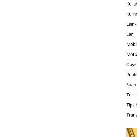
Kulia
Kulin
Lain-
Lari
Mobi
Moto
Obye
Publi
Spare
Test 
Tips 
Tran