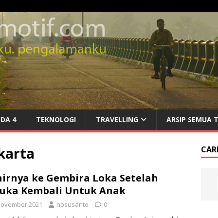
DA 4
TEKNOLOGI
TRAVELLING
ARSIP SEMUA 
karta
CARI
irnya ke Gembira Loka Setelah
uka Kembali Untuk Anak
November 2021
nbsusanto
0