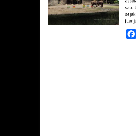
assal
satu 
sejak
[Lanj