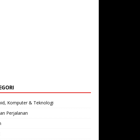
EGORI
oid, Komputer & Teknologi
an Perjalanan
n
t