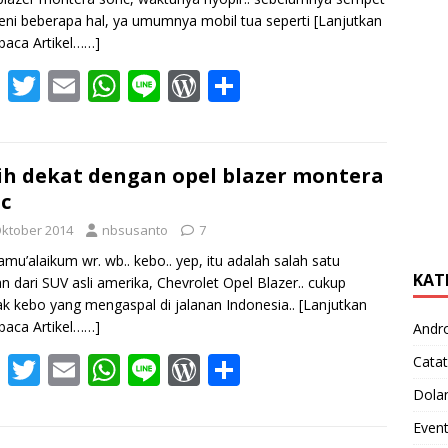
eni beberapa hal, ya umumnya mobil tua seperti
[Lanjutkan
aca Artikel……]
F
T
E
W
Li
W
S
ac
w
m
h
n
or
h
e
itt
ai
at
e
d
ar
b
er
l
s
Pr
e
ih dekat dengan opel blazer montera
c
o
A
e
Oktober 2014
nbsusanto
7
o
p
ss
amu’alaikum wr. wb.. kebo.. yep, itu adalah salah satu
k
p
KAT
an dari SUV asli amerika, Chevrolet Opel Blazer.. cukup
k kebo yang mengaspal di jalanan Indonesia..
[Lanjutkan
aca Artikel……]
Andr
F
T
E
W
Li
W
S
Catat
ac
w
m
h
n
or
h
Dola
e
itt
ai
at
e
d
ar
Even