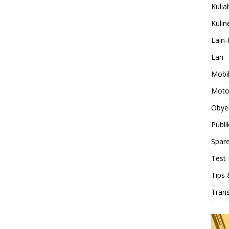
b
er
l
s
Pr
e
Kulia
o
A
e
Kulin
o
p
ss
Lain-
k
p
Lari
Mobi
Moto
Obye
Publi
Spare
Test 
Tips 
Tran