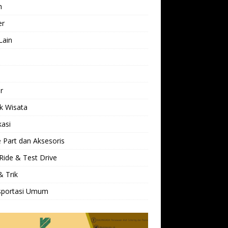
h
er
Lain
l
r
k Wisata
kasi
 Part dan Aksesoris
Ride & Test Drive
& Trik
sportasi Umum