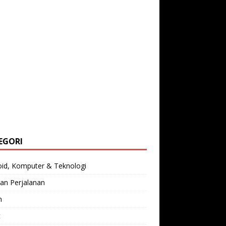
EGORI
oid, Komputer & Teknologi
an Perjalanan
n
t