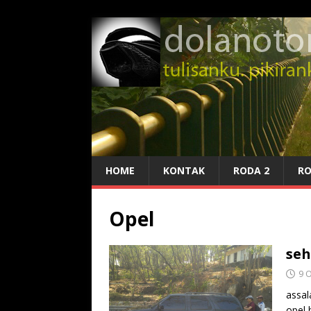
HOME
KONTAK
RODA 2
RO
Opel
seh
9 
assal
opel 