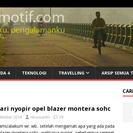
DA 4
TEKNOLOGI
TRAVELLING
ARSIP SEMUA 
CARI
ari nyopir opel blazer montera sohc
Oktober 2014
nbsusanto
29
amu’alaikum wr. wb.. setelah mengamati apa yang ada pada
blazer montera sohc, waktunya nyopir.. sebelumnya sempet