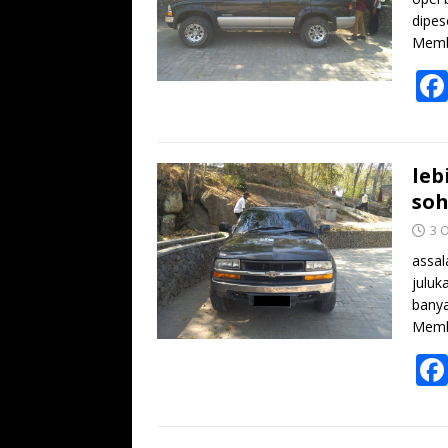
dipes
Memb
leb
soh
3 
assal
juluk
banya
Memb