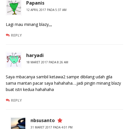
Papanis
12 APRIL 2017 PADA 5:37 AM
Lagi mau minang blazy,,,
REPLY
haryadi
18 MARET 2017 PADA 8:26 AM
Saya mbacanya sambil ketawa2 sampe dibilang udah gila
sama mantan pacar saya hahahaha….jadi pingin minang blazy
buat istri kedua hahahaha
REPLY
nbsusanto
31 MARET 2017 PADA 4:01 PM