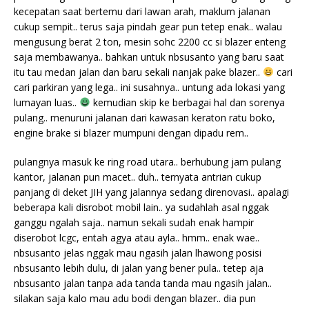
kecepatan saat bertemu dari lawan arah, maklum jalanan
cukup sempit.. terus saja pindah gear pun tetep enak.. walau
mengusung berat 2 ton, mesin sohc 2200 cc si blazer enteng
saja membawanya.. bahkan untuk nbsusanto yang baru saat
itu tau medan jalan dan baru sekali nanjak pake blazer..
cari
cari parkiran yang lega.. ini susahnya.. untung ada lokasi yang
lumayan luas..
kemudian skip ke berbagai hal dan sorenya
pulang.. menuruni jalanan dari kawasan keraton ratu boko,
engine brake si blazer mumpuni dengan dipadu rem..
pulangnya masuk ke ring road utara.. berhubung jam pulang
kantor, jalanan pun macet.. duh.. ternyata antrian cukup
panjang di deket JIH yang jalannya sedang direnovasi.. apalagi
beberapa kali disrobot mobil lain.. ya sudahlah asal nggak
ganggu ngalah saja.. namun sekali sudah enak hampir
diserobot lcgc, entah agya atau ayla.. hmm.. enak wae..
nbsusanto jelas nggak mau ngasih jalan lhawong posisi
nbsusanto lebih dulu, di jalan yang bener pula.. tetep aja
nbsusanto jalan tanpa ada tanda tanda mau ngasih jalan..
silakan saja kalo mau adu bodi dengan blazer.. dia pun