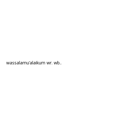
wassalamu’alaikum wr. wb..