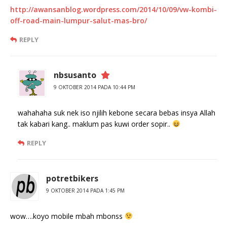
http://awansanblog.wordpress.com/2014/10/09/vw-kombi-
off-road-main-lumpur-salut-mas-bro/
REPLY
nbsusanto
9 OKTOBER 2014 PADA 10:44 PM
wahahaha suk nek iso njilih kebone secara bebas insya Allah
tak kabari kang.. maklum pas kuwi order sopir..
REPLY
potretbikers
9 OKTOBER 2014 PADA 1:45 PM
wow….koyo mobile mbah mbonss