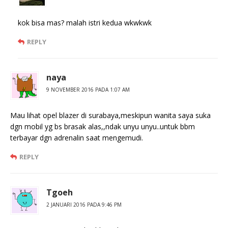
kok bisa mas? malah istri kedua wkwkwk
REPLY
naya
9 NOVEMBER 2016 PADA 1:07 AM
Mau lihat opel blazer di surabaya,meskipun wanita saya suka
dgn mobil yg bs brasak alas,,ndak unyu unyu..untuk bbm
terbayar dgn adrenalin saat mengemudi.
REPLY
Tgoeh
2 JANUARI 2016 PADA 9:46 PM