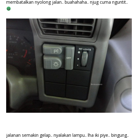
membatalkan nyolong jalan.. buahahaha.. njug cuma nguntit..
jalanan semakin gelap.. nyalakan lampu.. lha iki piye.. bingung..