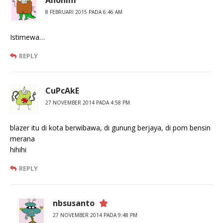
8 FEBRUARI 2015 PADA 6:46 AM
Istimewa…
REPLY
CuPcAkE
27 NOVEMBER 2014 PADA 4:58 PM
blazer itu di kota berwibawa, di gunung berjaya, di pom bensin
merana
hihihi
REPLY
nbsusanto
27 NOVEMBER 2014 PADA 9:48 PM