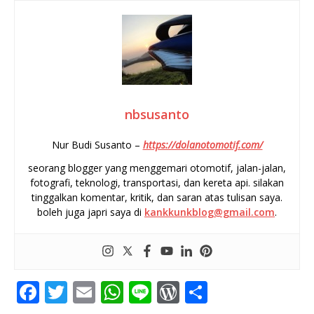
nbsusanto
Nur Budi Susanto –
https://dolanotomotif.com/
seorang blogger yang menggemari otomotif, jalan-jalan,
fotografi, teknologi, transportasi, dan kereta api. silakan
tinggalkan komentar, kritik, dan saran atas tulisan saya.
boleh juga japri saya di
kankkunkblog@gmail.com
.
F
T
E
W
Li
W
S