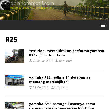
R25
test ride, membuktikan performa yamaha
R25 di jalur luar kota
29 Januari 2015
nbsusanto
yamaha R25, redline 14ribu rpmnya
memang menjanjikan!
21 Mei 2014
nbsusanto
yamaha r25? semoga kasusnya sama
dengan yamaha new vixion lightning