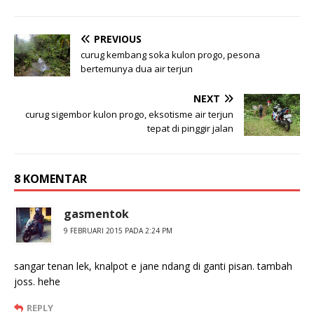
PREVIOUS
curug kembang soka kulon progo, pesona
bertemunya dua air terjun
NEXT
curug sigembor kulon progo, eksotisme air terjun
tepat di pinggir jalan
8 KOMENTAR
gasmentok
9 FEBRUARI 2015 PADA 2:24 PM
sangar tenan lek, knalpot e jane ndang di ganti pisan. tambah
joss. hehe
REPLY