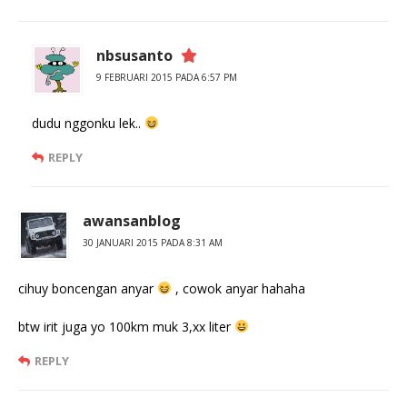
nbsusanto
9 FEBRUARI 2015 PADA 6:57 PM
dudu nggonku lek..
REPLY
awansanblog
30 JANUARI 2015 PADA 8:31 AM
cihuy boncengan anyar
, cowok anyar hahaha
btw irit juga yo 100km muk 3,xx liter
REPLY