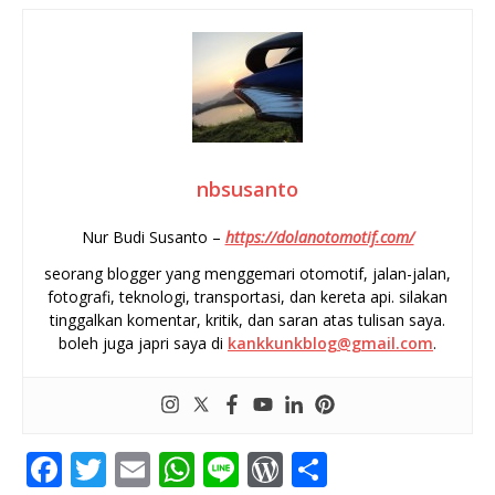
nbsusanto
Nur Budi Susanto –
https://dolanotomotif.com/
seorang blogger yang menggemari otomotif, jalan-jalan,
fotografi, teknologi, transportasi, dan kereta api. silakan
tinggalkan komentar, kritik, dan saran atas tulisan saya.
boleh juga japri saya di
kankkunkblog@gmail.com
.
F
T
E
W
Li
W
S