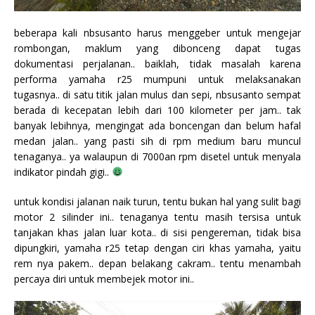
beberapa kali nbsusanto harus menggeber untuk mengejar
rombongan, maklum yang dibonceng dapat tugas
dokumentasi perjalanan.. baiklah, tidak masalah karena
performa yamaha r25 mumpuni untuk melaksanakan
tugasnya.. di satu titik jalan mulus dan sepi, nbsusanto sempat
berada di kecepatan lebih dari 100 kilometer per jam.. tak
banyak lebihnya, mengingat ada boncengan dan belum hafal
medan jalan.. yang pasti sih di rpm medium baru muncul
tenaganya.. ya walaupun di 7000an rpm disetel untuk menyala
indikator pindah gigi..
untuk kondisi jalanan naik turun, tentu bukan hal yang sulit bagi
motor 2 silinder ini.. tenaganya tentu masih tersisa untuk
tanjakan khas jalan luar kota.. di sisi pengereman, tidak bisa
dipungkiri, yamaha r25 tetap dengan ciri khas yamaha, yaitu
rem nya pakem.. depan belakang cakram.. tentu menambah
percaya diri untuk membejek motor ini..