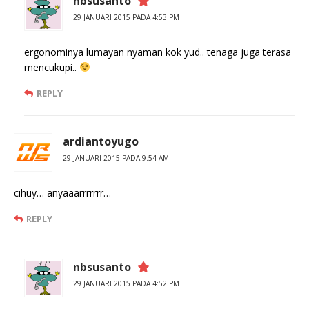
nbsusanto
29 JANUARI 2015 PADA 4:53 PM
ergonominya lumayan nyaman kok yud.. tenaga juga terasa
mencukupi..
REPLY
ardiantoyugo
29 JANUARI 2015 PADA 9:54 AM
cihuy… anyaaarrrrrrr…
REPLY
nbsusanto
29 JANUARI 2015 PADA 4:52 PM