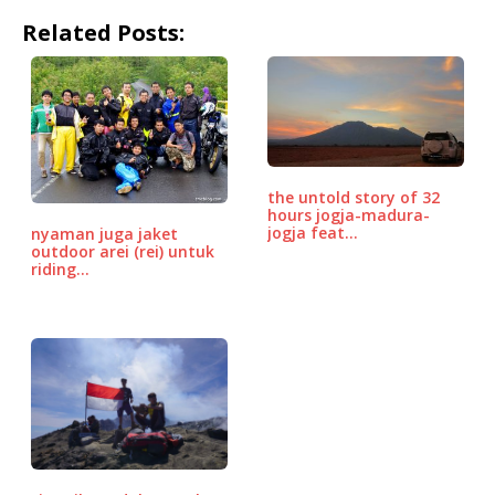
a
w
m
h
n
o
h
Related Posts:
c
it
ai
at
e
r
ar
e
te
l
s
d
e
b
r
A
P
o
p
r
o
p
e
the untold story of 32
k
ss
hours jogja-madura-
jogja feat…
nyaman juga jaket
outdoor arei (rei) untuk
riding…