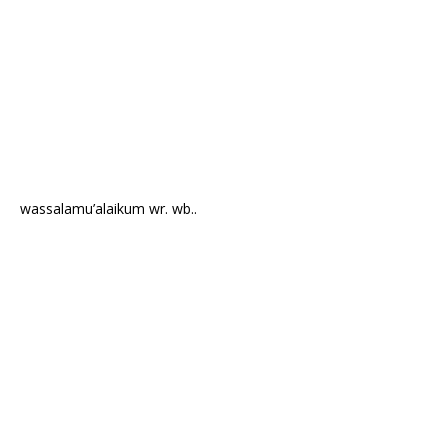
wassalamu’alaikum wr. wb..