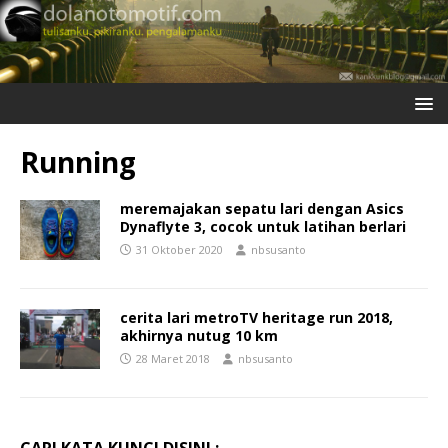
Running
meremajakan sepatu lari dengan Asics
Dynaflyte 3, cocok untuk latihan berlari
31 Oktober 2020
nbsusanto
cerita lari metroTV heritage run 2018,
akhirnya nutug 10 km
28 Maret 2018
nbsusanto
CARI KATA KUNCI DISINI :