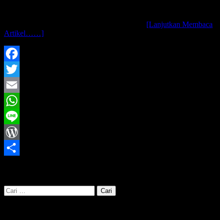
assalamu’alaikum wr. wb.. jebul sudah lama tidak menulis tentang
kulineran di warung atau resto.. bukan nggak pernah jajan, tapi
memang kadang nggak sempet moto maupun
[Lanjutkan Membaca
Artikel……]
Facebook
Twitter
Email
WhatsApp
Line
WordPress
Share
cari kata kunci disini :
Cari
untuk: