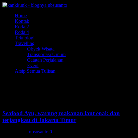
Home
Kontak
Roda 2
Roda 4
Teknologi
Travelling
Obyek Wisata
Transportasi Umum
Catatan Perjalanan
Event
Arsip Semua Tulisan
Seafood Jakarta Timur
Seafood Ayu, warung makanan laut enak dan
terjangkau di Jakarta Timur
26 Juni 2019
nbsusanto
0