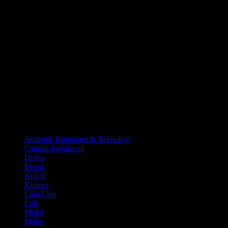
Kategori
Android, Komputer & Teknologi
Catatan Perjalanan
Dolan
Event
Kuliah
Kuliner
Lain-Lain
Lari
Mobil
Motor