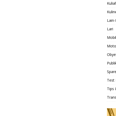
Kulia
Kulin
Lain-
Lari
Mobi
Moto
Obye
Publi
Spare
Test 
Tips 
Tran