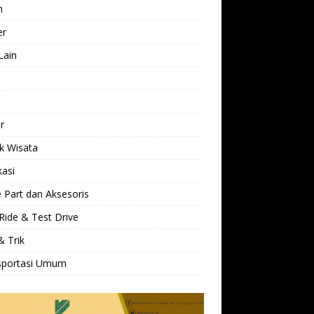
h
er
Lain
l
r
k Wisata
kasi
 Part dan Aksesoris
Ride & Test Drive
& Trik
sportasi Umum