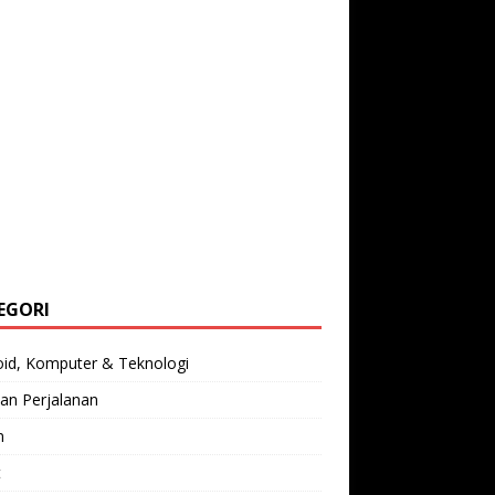
EGORI
oid, Komputer & Teknologi
an Perjalanan
n
t