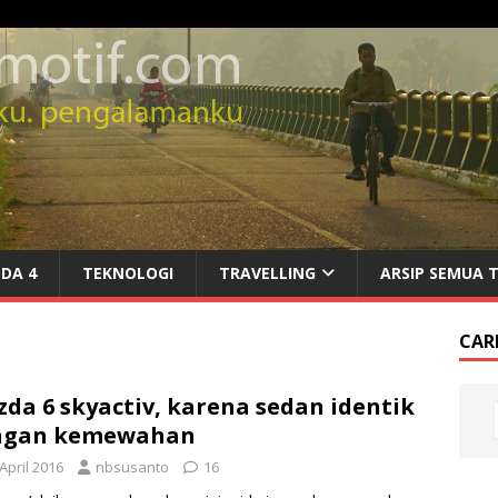
DA 4
TEKNOLOGI
TRAVELLING
ARSIP SEMUA 
CARI
da 6 skyactiv, karena sedan identik
ngan kemewahan
April 2016
nbsusanto
16