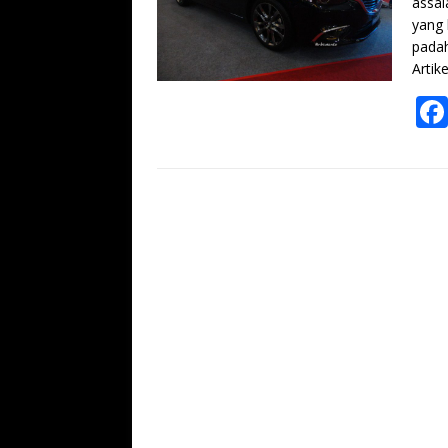
assal
yang 
padah
Artik