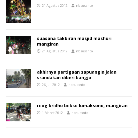
21 Agustus 2012
nbsusanto
suasana takbiran masjid mashuri
mangiran
21 Agustus 2012
nbsusanto
akhirnya pertigaan sapuangin jalan
srandakan diberi bangjo
26 Juli 2012
nbsusanto
reog kridho bekso lumaksono, mangiran
1 Maret 2012
nbsusanto