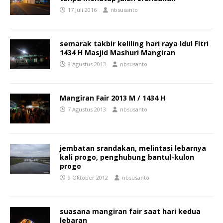
17 Juli 2016
nbsusanto
semarak takbir keliling hari raya Idul Fitri
1434 H Masjid Mashuri Mangiran
8 Agustus 2013
nbsusanto
Mangiran Fair 2013 M / 1434 H
7 Agustus 2013
nbsusanto
jembatan srandakan, melintasi lebarnya
kali progo, penghubung bantul-kulon
progo
9 Oktober 2012
nbsusanto
suasana mangiran fair saat hari kedua
lebaran