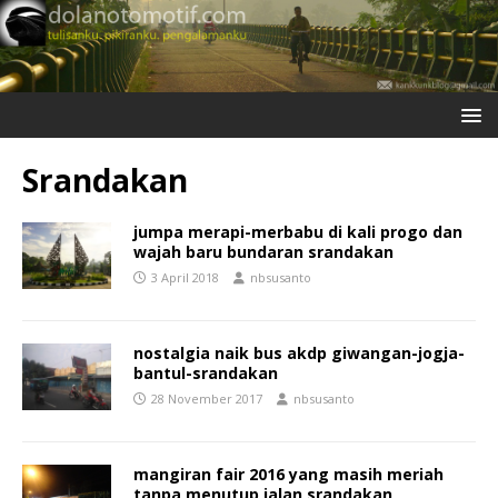
Srandakan
jumpa merapi-merbabu di kali progo dan
wajah baru bundaran srandakan
3 April 2018
nbsusanto
nostalgia naik bus akdp giwangan-jogja-
bantul-srandakan
28 November 2017
nbsusanto
mangiran fair 2016 yang masih meriah
tanpa menutup jalan srandakan