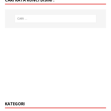
KATEGORI