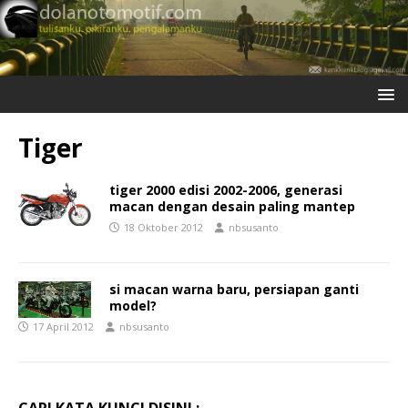
Tiger
tiger 2000 edisi 2002-2006, generasi
macan dengan desain paling mantep
18 Oktober 2012
nbsusanto
si macan warna baru, persiapan ganti
model?
17 April 2012
nbsusanto
CARI KATA KUNCI DISINI :