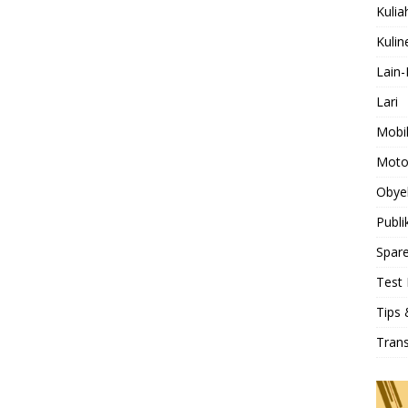
Kulia
Kulin
Lain-
Lari
Mobi
Moto
Obye
Publi
Spare
Test 
Tips 
Tran