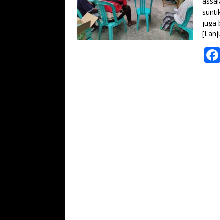
assal
sunti
juga 
[Lanj