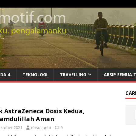
DA 4
TEKNOLOGI
TRAVELLING
ARSIP SEMUA 
CARI
k AstraZeneca Dosis Kedua,
amdulillah Aman
Oktober 2021
nbsusanto
0