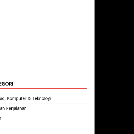
EGORI
oid, Komputer & Teknologi
an Perjalanan
n
t