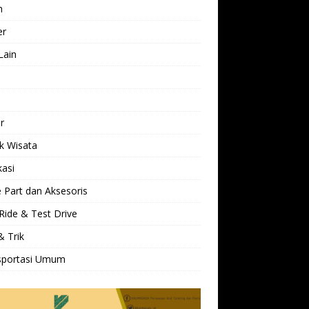
h
er
Lain
l
r
k Wisata
kasi
 Part dan Aksesoris
Ride & Test Drive
& Trik
sportasi Umum