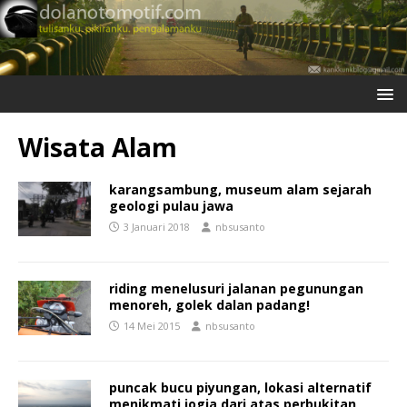
Wisata Alam
karangsambung, museum alam sejarah
geologi pulau jawa
3 Januari 2018
nbsusanto
riding menelusuri jalanan pegunungan
menoreh, golek dalan padang!
14 Mei 2015
nbsusanto
puncak bucu piyungan, lokasi alternatif
menikmati jogja dari atas perbukitan