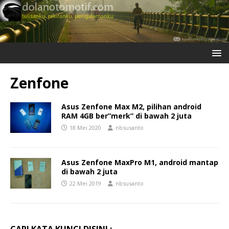
Zenfone
Asus Zenfone Max M2, pilihan android
RAM 4GB ber”merk” di bawah 2 juta
18 Mei 2020
nbsusanto
Asus Zenfone MaxPro M1, android mantap
di bawah 2 juta
22 Mei 2019
nbsusanto
CARI KATA KUNCI DISINI :