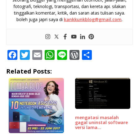
fotografi, teknologi, transportasi, dan kereta api. silakan
tinggalkan komentar, kritik, dan saran atas tulisan saya.
boleh juga japri saya di
kankkunkblog@gmail.com
.
F
T
E
W
Li
W
S
a
w
m
h
n
o
h
Related Posts:
c
it
ai
at
e
r
ar
e
te
l
s
d
e
b
r
A
P
o
p
r
o
p
e
mengatasi masalah
k
ss
gagal uninstal software
versi lama…