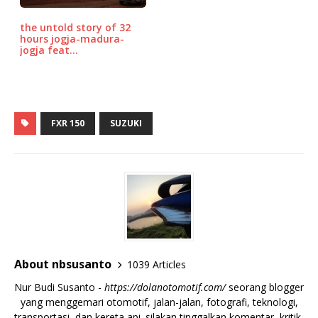
the untold story of 32
hours jogja-madura-
jogja feat…
FXR 150
SUZUKI
About nbsusanto
1039 Articles
Nur Budi Susanto -
https://dolanotomotif.com/
seorang blogger
yang menggemari otomotif, jalan-jalan, fotografi, teknologi,
transportasi, dan kereta api. silakan tinggalkan komentar, kritik,