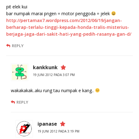
pit elek kui
bar numpak marai pngen = motor penggoda = jelek
http://pertamax7.wordpress.com/2012/06/19/jangan-
berharap-terlalu-tinggi-kepada-honda-tralis-misterius-
berjaga-jaga-dari-sakit-hati-yang-pedih-rasanya-gan-d/
REPLY
kankkunk
19 JUNI 2012 PADA 3:07 PM
wakakakak..aku rung tau numpak e kang..
REPLY
ipanase
19 JUNI 2012 PADA 3:19 PM