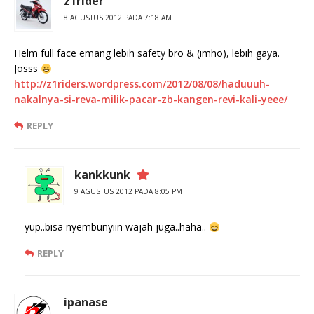
z1rider
8 AGUSTUS 2012 PADA 7:18 AM
Helm full face emang lebih safety bro & (imho), lebih gaya.
Josss
http://z1riders.wordpress.com/2012/08/08/haduuuh-
nakalnya-si-reva-milik-pacar-zb-kangen-revi-kali-yeee/
REPLY
kankkunk
9 AGUSTUS 2012 PADA 8:05 PM
yup..bisa nyembunyiin wajah juga..haha..
REPLY
ipanase