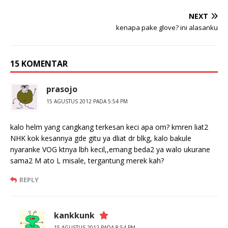
NEXT
kenapa pake glove? ini alasanku
15 KOMENTAR
prasojo
15 AGUSTUS 2012 PADA 5:54 PM
kalo helm yang cangkang terkesan keci apa om? kmren liat2
NHK kok kesannya gde gitu ya dliat dr blkg, kalo bakule
nyaranke VOG ktnya lbh kecil,,emang beda2 ya walo ukurane
sama2 M ato L misale, tergantung merek kah?
REPLY
kankkunk
15 AGUSTUS 2012 PADA 8:54 PM