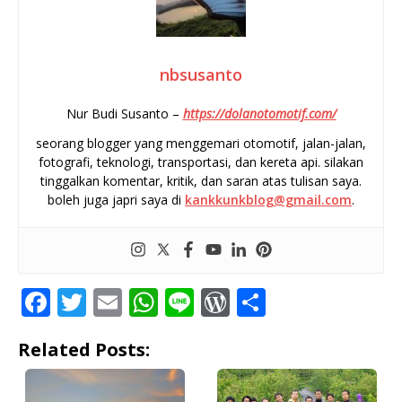
nbsusanto
Nur Budi Susanto –
https://dolanotomotif.com/
seorang blogger yang menggemari otomotif, jalan-jalan,
fotografi, teknologi, transportasi, dan kereta api. silakan
tinggalkan komentar, kritik, dan saran atas tulisan saya.
boleh juga japri saya di
kankkunkblog@gmail.com
.
F
T
E
W
Li
W
S
a
w
m
h
n
o
h
Related Posts:
c
it
ai
at
e
r
ar
e
te
l
s
d
e