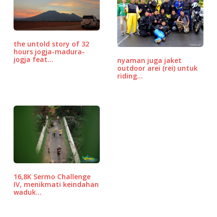
b
r
A
P
o
p
r
o
p
e
the untold story of 32
k
ss
hours jogja-madura-
jogja feat…
nyaman juga jaket
outdoor arei (rei) untuk
riding…
16,8K Sermo Challenge
IV, menikmati keindahan
waduk…