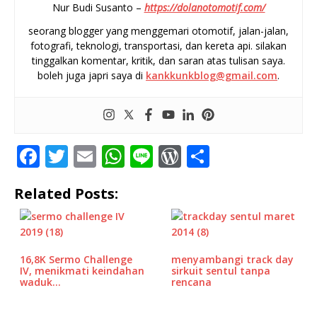
Nur Budi Susanto –
https://dolanotomotif.com/
seorang blogger yang menggemari otomotif, jalan-jalan,
fotografi, teknologi, transportasi, dan kereta api. silakan
tinggalkan komentar, kritik, dan saran atas tulisan saya.
boleh juga japri saya di
kankkunkblog@gmail.com
.
F
T
E
W
Li
W
S
a
w
m
h
n
o
h
Related Posts:
c
it
ai
at
e
r
ar
e
te
l
s
d
e
b
r
A
P
16,8K Sermo Challenge
menyambangi track day
o
p
r
IV, menikmati keindahan
sirkuit sentul tanpa
waduk…
rencana
o
p
e
k
ss