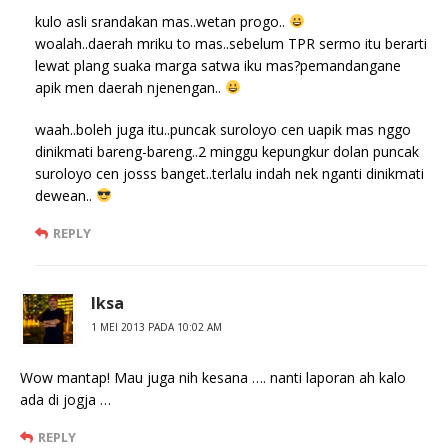
kulo asli srandakan mas..wetan progo..
woalah..daerah mriku to mas..sebelum TPR sermo itu berarti
lewat plang suaka marga satwa iku mas?pemandangane
apik men daerah njenengan..
waah..boleh juga itu..puncak suroloyo cen uapik mas nggo
dinikmati bareng-bareng..2 minggu kepungkur dolan puncak
suroloyo cen josss banget..terlalu indah nek nganti dinikmati
dewean..
REPLY
Iksa
1 MEI 2013 PADA 10:02 AM
Wow mantap! Mau juga nih kesana …. nanti laporan ah kalo
ada di jogja …
REPLY