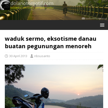
waduk sermo, eksotisme danau
buatan pegunungan menoreh
30 April 2013
nbsusanto