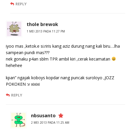
REPLY
thole brewok
1 MEI 2013 PADA 11:27 PM
iyoo mas ,ketok.e si.riris kang aziz durung nang kali biru….lha
sampean pundi mas???
nek gonaku p4an sblm TPR ambil kiri ,cerak kecamatan
hehehee
kpan” ngajak koboys kopdar nang puncak suroloyo ,JOZZ
POKOKEN :v xixixi
REPLY
nbsusanto
2 MEI 2013 PADA 11:25 AM