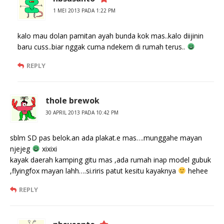
1 MEI 2013 PADA 1:22 PM
kalo mau dolan pamitan ayah bunda kok mas..kalo diijinin
baru cuss..biar nggak cuma ndekem di rumah terus..
REPLY
thole brewok
30 APRIL 2013 PADA 10:42 PM
sblm SD pas belok.an ada plakat.e mas….munggahe mayan
njejeg
xixixi
kayak daerah kamping gitu mas ,ada rumah inap model gubuk
,flyingfox mayan lahh….si.riris patut kesitu kayaknya
hehee
REPLY