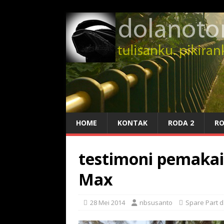
HOME
KONTAK
RODA 2
RO
testimoni pemakai
Max
28 Mei 2014
nbsusanto
Spare Part 