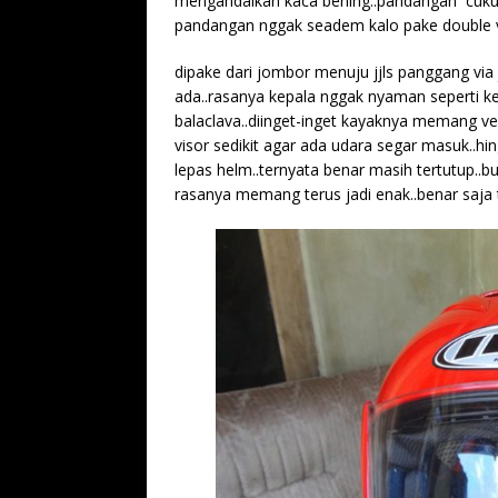
mengandalkan kaca bening..pandangan cukup j
pandangan nggak seadem kalo pake double v
dipake dari jombor menuju jjls panggang via j
ada..rasanya kepala nggak nyaman seperti k
balaclava..diinget-inget kayaknya memang ven
visor sedikit agar ada udara segar masuk..hi
lepas helm..ternyata benar masih tertutup..buk
rasanya memang terus jadi enak..benar saja ta