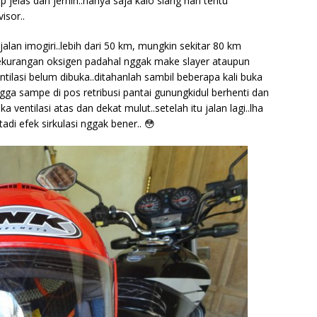
elas dan jernih..hanya saja kalo siang hari tentu
isor..
alan imogiri..lebih dari 50 km, mungkin sekitar 80 km
ekurangan oksigen padahal nggak make slayer ataupun
tilasi belum dibuka..ditahanlah sambil beberapa kali buka
ngga sampe di pos retribusi pantai gunungkidul berhenti dan
a ventilasi atas dan dekat mulut..setelah itu jalan lagi..lha
di efek sirkulasi nggak bener.. 😳