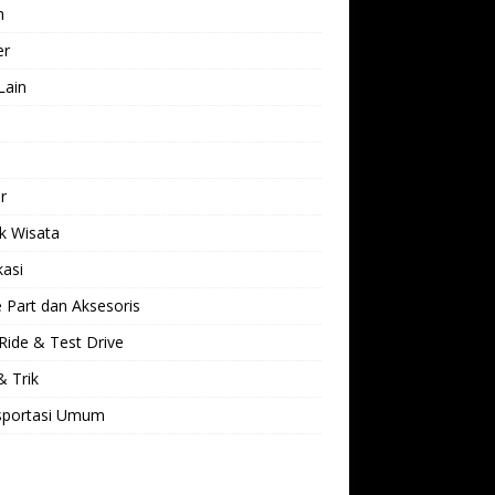
h
er
Lain
l
r
k Wisata
kasi
 Part dan Aksesoris
Ride & Test Drive
& Trik
sportasi Umum