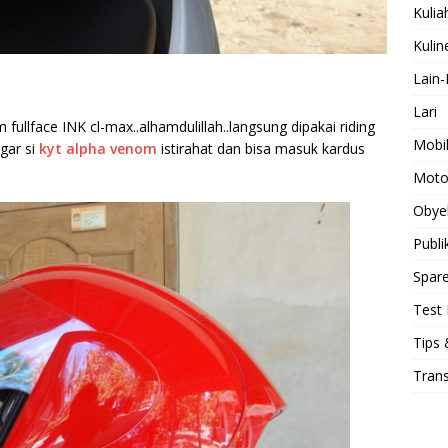
Kulia
Kulin
Lain-
Lari
ullface INK cl-max..alhamdulillah..langsung dipakai riding
Mobi
agar si
kyt alpha venom
istirahat dan bisa masuk kardus
Moto
Obye
Publi
Spare
Test 
Tips 
Tran