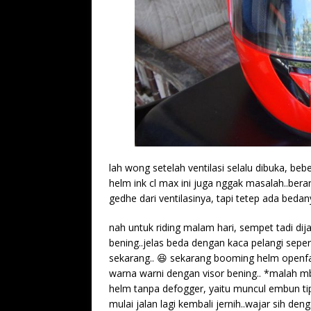
lah wong setelah ventilasi selalu dibuka, be
helm ink cl max ini juga nggak masalah..ber
gedhe dari ventilasinya, tapi tetep ada bedan
nah untuk riding malam hari, sempet tadi dija
bening..jelas beda dengan kaca pelangi seper
sekarang.. 😆 sekarang booming helm openfac
warna warni dengan visor bening.. *malah mb
helm tanpa defogger, yaitu muncul embun tip
mulai jalan lagi kembali jernih..wajar sih de