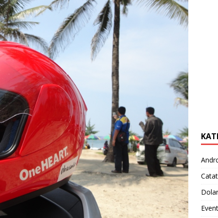
KAT
Andr
Catat
Dola
Even