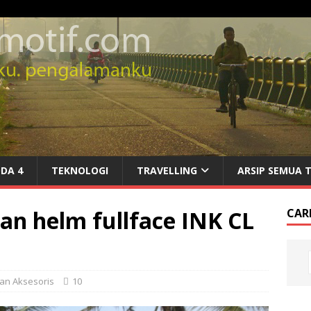
DA 4
TEKNOLOGI
TRAVELLING
ARSIP SEMUA 
an helm fullface INK CL
CARI
dan Aksesoris
10