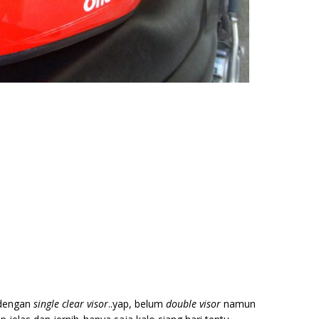
e dengan
single clear visor
..yap, belum
double visor
namun