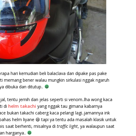
berapa hari kemudian beli balaclava dan dipake pas pake
arti memang bener walau mungkin sirkulasi nggak ngaruh
ya dibuka dan ditutup..
jal, tentu jernih dan jelas seperti si venom..lha wong kaca
ti di
helm takachi
yang nggak tau gimana kabarnya
e bukan takachi caberg kaca pelangi lagi..jamannya ink
ahas helm liyane 😆 tapi ya tentu ada masalah klasik untuk
is saat berhenti, misalnya di
traffic light
, ya walaupun saat
ngan harganya..