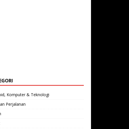
EGORI
oid, Komputer & Teknologi
an Perjalanan
n
t