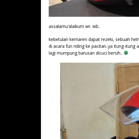
assalamu’alaikum wr. wb..
kebetulan kemaren dapat rezeki, sebuah helm f
di acara fun riding ke pacitan..ya itung-itung 
lagi mumpung barusan dicuci bersih..