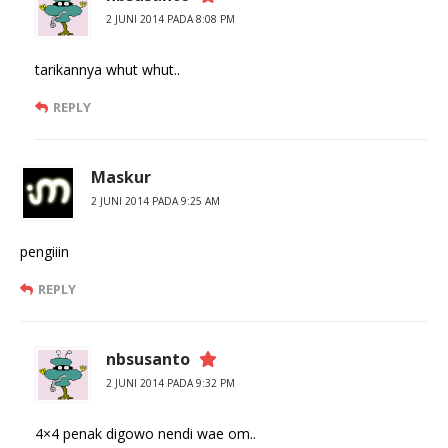
2 JUNI 2014 PADA 8:08 PM
tarikannya whut whut..
REPLY
Maskur
2 JUNI 2014 PADA 9:25 AM
pengiiin
REPLY
nbsusanto
2 JUNI 2014 PADA 9:32 PM
4×4 penak digowo nendi wae om..