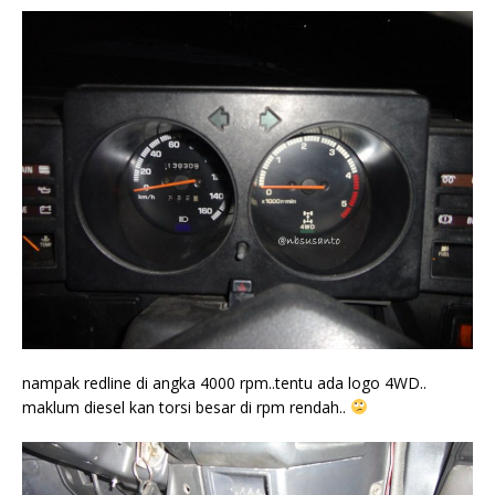
nampak redline di angka 4000 rpm..tentu ada logo 4WD..
maklum diesel kan torsi besar di rpm rendah..