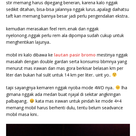
stir memang harus dipegang beneran, karena kalo nggak
sedikit ditahan, bisa-bisa jalannya nggak lurus..apalagi daihatsu
taft kan memang bannya besar jadi perlu pengendalian ekstra..
kemudian merasakan feel rem..enak dan nggak
nyelonong..nggak perlu rem ala dipompa sudah cukup untuk
menghentikan lajunya..
mobil ini kalo dibawa ke
lautan pasir bromo
mestinya nggak
masalah dengan double gardan serta konsumsi bbmnya yang
menurut mas irawan dan mas gora berkisar belasan km per
liter dan bukan hal sulit untuk 14 km per liter.. uirit yo..
tapi sayangnya kemaren nggak nyoba mode 4WD nya..
lha
gimana nggak ada medan buat njajal di sekitar angkringan
palbapang..
kata mas irawan untuk pindah ke mode 4×4
memang mobil harus berhenti dulu, tentu belum seadvance
mobil masa kini..