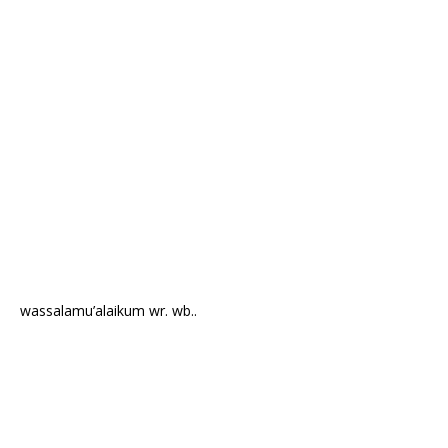
wassalamu’alaikum wr. wb..