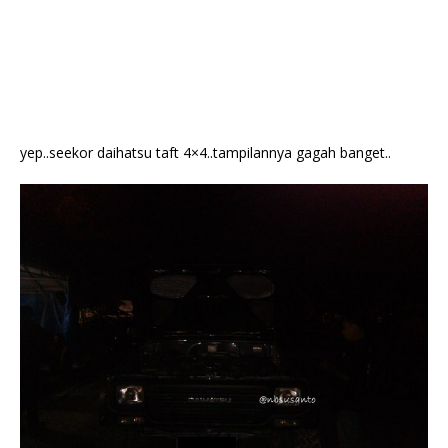
yep..seekor daihatsu taft 4×4..tampilannya gagah banget..