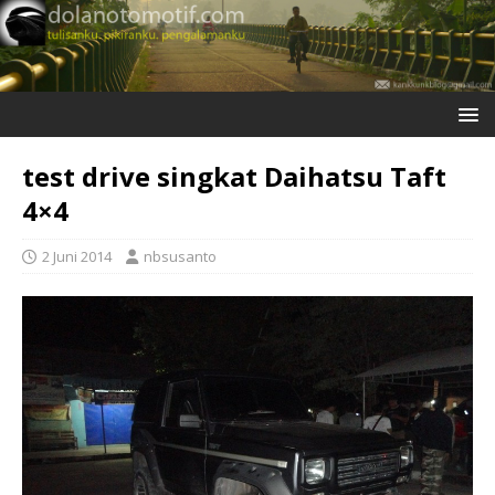
test drive singkat Daihatsu Taft
4×4
2 Juni 2014
nbsusanto