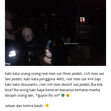
kalo kata orang-orang real
man use three pedals..rich man use
two pedals..
kalo kata pengguna 4WD,
real man use 4×4
..tapi
kalo kata nbsusanto,
real rich man doesn’t use pedals
..lha kok
bisa? lha wong kalo kaya beneran biasanya kemana-manha
disopiri orang lain.. *guyon lho ini*
sekian dan terima kasih..