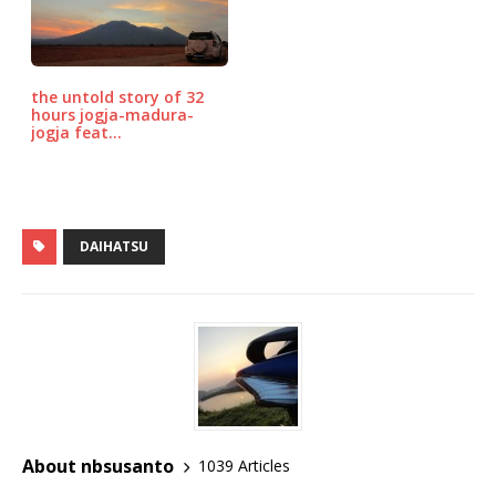
the untold story of 32
hours jogja-madura-
jogja feat…
DAIHATSU
About nbsusanto
1039 Articles