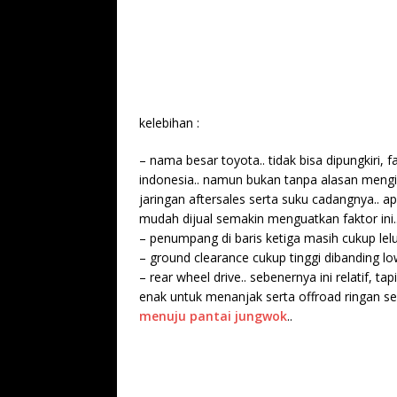
kelebihan :
– nama besar toyota.. tidak bisa dipungkiri
indonesia.. namun bukan tanpa alasan meng
jaringan aftersales serta suku cadangnya.. a
mudah dijual semakin menguatkan faktor ini.
– penumpang di baris ketiga masih cukup lel
– ground clearance cukup tinggi dibanding low
– rear wheel drive.. sebenernya ini relatif, 
enak untuk menanjak serta offroad ringan s
menuju pantai jungwok
..