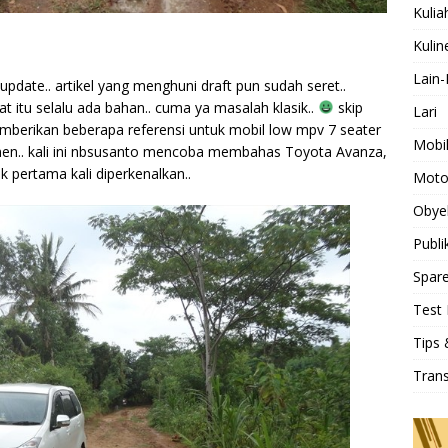
Kulia
Kulin
Lain-
pdate.. artikel yang menghuni draft pun sudah seret..
 itu selalu ada bahan.. cuma ya masalah klasik..
skip
Lari
mberikan beberapa referensi untuk mobil low mpv 7 seater
Mobi
en.. kali ini nbsusanto mencoba membahas Toyota Avanza,
 pertama kali diperkenalkan..
Moto
Obye
Publi
Spare
Test 
Tips 
Tran