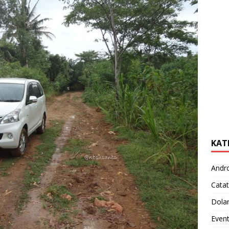
KAT
Andr
Catat
Dola
Even