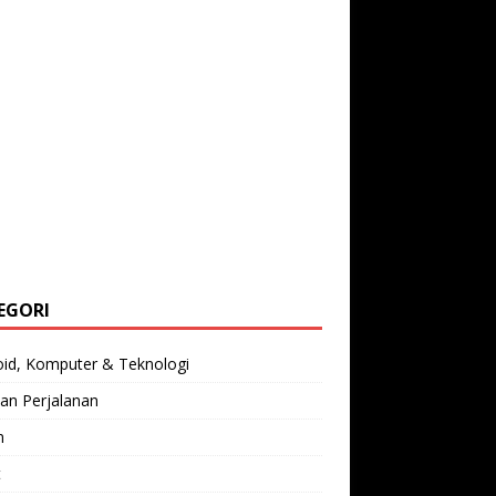
EGORI
oid, Komputer & Teknologi
an Perjalanan
n
t