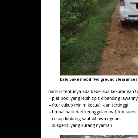
kalo pake mobil fwd ground clearance r
namun tentunya ada beberapa kekurangan toy
– plat bodi yang lebih tipis dibanding lawan
– fitur cukup minim kecuali klan tertinggi
– timbal balik dari keunggulan rwd, konsums
– cukup limbung saat dibawa ngebut
– suspensi yang kurang nyaman