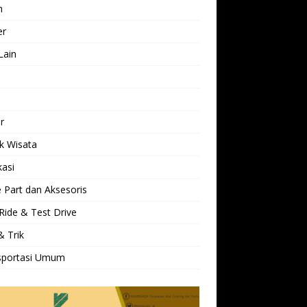
h
er
Lain
l
r
k Wisata
kasi
 Part dan Aksesoris
Ride & Test Drive
& Trik
sportasi Umum