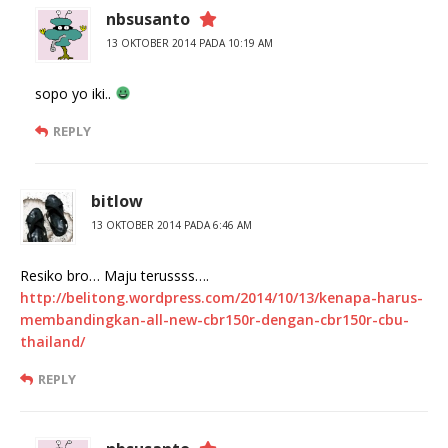
nbsusanto
13 OKTOBER 2014 PADA 10:19 AM
sopo yo iki..
REPLY
bitlow
13 OKTOBER 2014 PADA 6:46 AM
Resiko bro… Maju terussss….
http://belitong.wordpress.com/2014/10/13/kenapa-harus-
membandingkan-all-new-cbr150r-dengan-cbr150r-cbu-
thailand/
REPLY