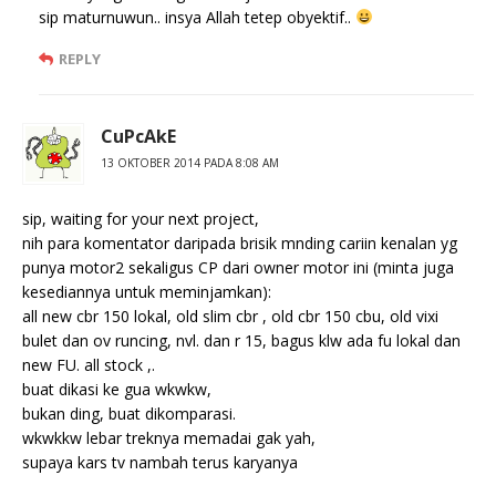
sip maturnuwun.. insya Allah tetep obyektif..
REPLY
CuPcAkE
13 OKTOBER 2014 PADA 8:08 AM
sip, waiting for your next project,
nih para komentator daripada brisik mnding cariin kenalan yg
punya motor2 sekaligus CP dari owner motor ini (minta juga
kesediannya untuk meminjamkan):
all new cbr 150 lokal, old slim cbr , old cbr 150 cbu, old vixi
bulet dan ov runcing, nvl. dan r 15, bagus klw ada fu lokal dan
new FU. all stock ,.
buat dikasi ke gua wkwkw,
bukan ding, buat dikomparasi.
wkwkkw lebar treknya memadai gak yah,
supaya kars tv nambah terus karyanya