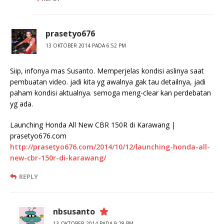
prasetyo676
13 OKTOBER 2014 PADA 6:52 PM
Siip, infonya mas Susanto. Memperjelas kondisi aslinya saat
pembuatan video. jadi kita yg awalnya gak tau detailnya, jadi
paham kondisi aktualnya. semoga meng-clear kan perdebatan
yg ada.
Launching Honda All New CBR 150R di Karawang |
prasetyo676.com
http://prasetyo676.com/2014/10/12/launching-honda-all-
new-cbr-150r-di-karawang/
REPLY
nbsusanto
13 OKTOBER 2014 PADA 9:28 PM