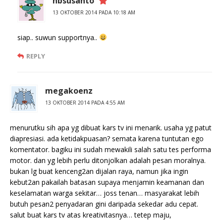
nbsusanto
13 OKTOBER 2014 PADA 10:18 AM
siap.. suwun supportnya..
REPLY
megakoenz
13 OKTOBER 2014 PADA 4:55 AM
menurutku sih apa yg dibuat kars tv ini menarik. usaha yg patut
diapresiasi. ada ketidakpuasan? semata karena tuntutan ego
komentator. bagiku ini sudah mewakili salah satu tes performa
motor. dan yg lebih perlu ditonjolkan adalah pesan moralnya.
bukan lg buat kenceng2an dijalan raya, namun jika ingin
kebut2an pakailah batasan supaya menjamin keamanan dan
keselamatan warga sekitar… joss tenan… masyarakat lebih
butuh pesan2 penyadaran gini daripada sekedar adu cepat.
salut buat kars tv atas kreativitasnya… tetep maju,