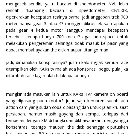
mengecek sendiri, yaitu bacaan di speedometer NVL lebih
rendah dibanding bacaan di speedometer CB150R,
diperkirakan kecepatan realnya sama. jadi anggapan trek 700
meter hanya gear 3 atau 4? monggo dikroscek saja apakah
pada gear 4 kedua motor sanggup mencapai kecepatan
tersebut. kenapa hanya 700 meter? agar ada space untuk
melakukan pengereman sehingga tidak masuk ke pasir yang
dapat membahayakan the dick maupun titanigo man.
jadi, dimanakah konspirasinya? justru kalo nggak semua race
ditampilkan oleh KARs tv malah ada konspirasi. begitu pula jika
ditambah race lagi malah tidak apa adanya.
mungkin ada masukan lain untuk KARs TV? kamera on board
yang dipasang pada motor? jujur saja kemaren sudah ada
action cam yang sudah coba dipasang dan untuk jalan kru saat
persiapan, namun masih goyang dan sempat terlepas dari
tempelan dengan 3M di tangki dan dikhawatirkan mengganggu
konsentrasi titanigo maupun the dick sehingga diputuskan
batal dipasang. PR nya memang mencari posisi yang tepat