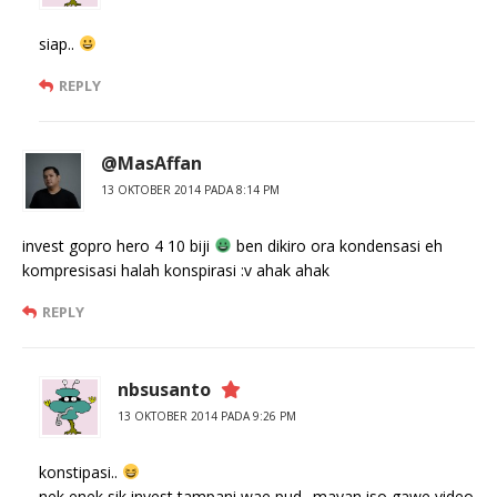
siap..
REPLY
@MasAffan
13 OKTOBER 2014 PADA 8:14 PM
invest gopro hero 4 10 biji
ben dikiro ora kondensasi eh
kompresisasi halah konspirasi :v ahak ahak
REPLY
nbsusanto
13 OKTOBER 2014 PADA 9:26 PM
konstipasi..
nek enek sik invest tampani wae pud.. mayan iso gawe video