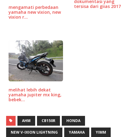
dokumentasi yang
k
ss
tersisa dari giias 2017
mengamati perbedaan
yamaha new vixion, new
vixion r…
melihat lebih dekat
yamaha jupiter mx king,
bebek…
AHM
CB150R
HONDA
NEW V-IXION LIGHTNING
YAMAHA
YIMM