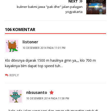
NEXT
kuliner bakmi jawa "pak dhe" jalan palagan
yogyakarta
106 KOMENTAR
listoner
10 DESEMBER 2014 PADA 11:01 PM
Klo ditesnya dijarak 1500 m hasilnya gmn ya,,, klo 700 m
kayaknya blm dapat top speed tuh…
REPLY
nbsusanto
10 DESEMBER 2014 PADA 11:58 PM
kalo ada jalan yang sepi dan aman sih mungkin untuk di