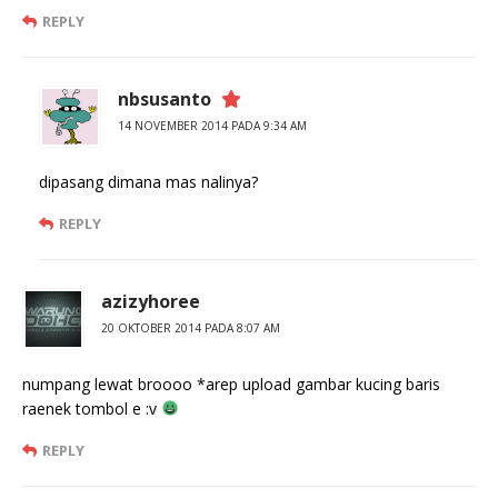
REPLY
nbsusanto
14 NOVEMBER 2014 PADA 9:34 AM
dipasang dimana mas nalinya?
REPLY
azizyhoree
20 OKTOBER 2014 PADA 8:07 AM
numpang lewat broooo *arep upload gambar kucing baris
raenek tombol e :v
REPLY