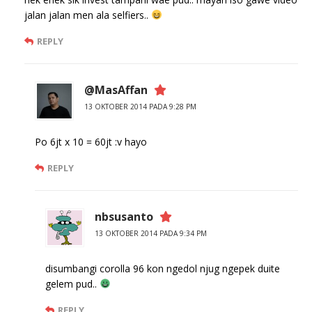
jalan jalan men ala selfiers..
REPLY
@MasAffan
13 OKTOBER 2014 PADA 9:28 PM
Po 6jt x 10 = 60jt :v hayo
REPLY
nbsusanto
13 OKTOBER 2014 PADA 9:34 PM
disumbangi corolla 96 kon ngedol njug ngepek duite
gelem pud..
REPLY