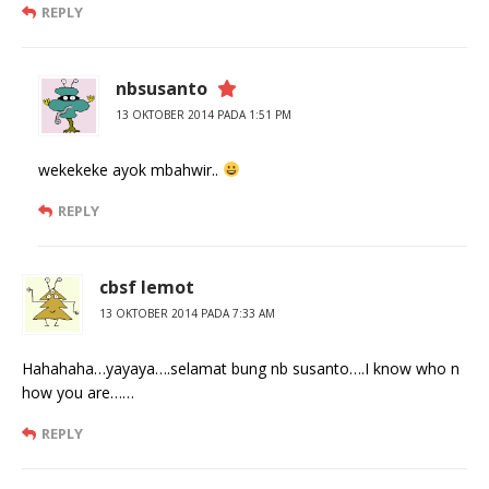
REPLY
nbsusanto
13 OKTOBER 2014 PADA 1:51 PM
wekekeke ayok mbahwir..
REPLY
cbsf lemot
13 OKTOBER 2014 PADA 7:33 AM
Hahahaha…yayaya….selamat bung nb susanto….I know who n
how you are……
REPLY