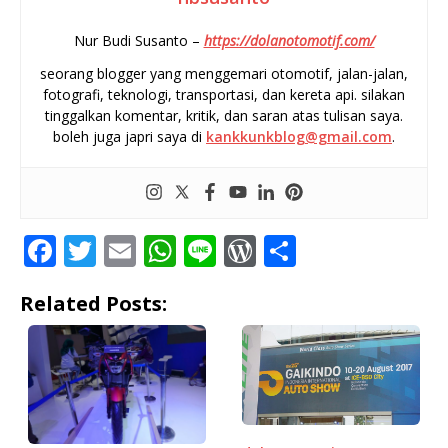
Nur Budi Susanto –
https://dolanotomotif.com/
seorang blogger yang menggemari otomotif, jalan-jalan,
fotografi, teknologi, transportasi, dan kereta api. silakan
tinggalkan komentar, kritik, dan saran atas tulisan saya.
boleh juga japri saya di
kankkunkblog@gmail.com
.
F
T
E
W
Li
W
S
a
w
m
h
n
o
h
Related Posts:
c
it
ai
at
e
r
ar
e
te
l
s
d
e
b
r
A
P
o
p
r
o
p
e