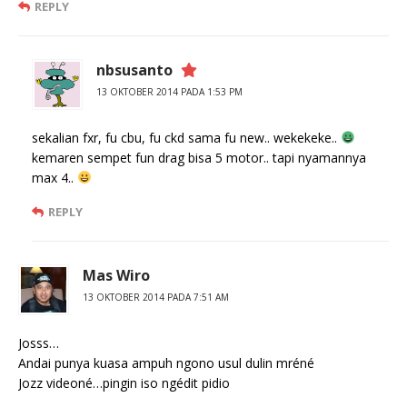
REPLY
nbsusanto
13 OKTOBER 2014 PADA 1:53 PM
sekalian fxr, fu cbu, fu ckd sama fu new.. wekekeke..
kemaren sempet fun drag bisa 5 motor.. tapi nyamannya
max 4..
REPLY
Mas Wiro
13 OKTOBER 2014 PADA 7:51 AM
Josss…
Andai punya kuasa ampuh ngono usul dulin mréné
Jozz videoné…pingin iso ngédit pidio