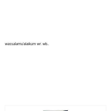
wassalamu’alaikum wr. wb..