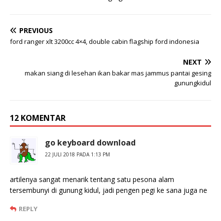
PREVIOUS
ford ranger xlt 3200cc 4×4, double cabin flagship ford indonesia
NEXT
makan siang di lesehan ikan bakar mas jammus pantai gesing
gunungkidul
12 KOMENTAR
go keyboard download
22 JULI 2018 PADA 1:13 PM
artilenya sangat menarik tentang satu pesona alam
tersembunyi di gunung kidul, jadi pengen pegi ke sana juga ne
REPLY