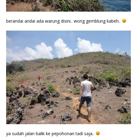
berandai andai ada warung disini.. wong gemblung kabeh..
ya sudah jalan balik ke pepohonan tadi saja..