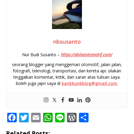
nbsusanto
Nur Budi Susanto –
https://dolanotomotif.com/
seorang blogger yang menggemari otomotif, jalan-jalan,
fotografi, teknologi, transportasi, dan kereta api. silakan
tinggalkan komentar, kritik, dan saran atas tulisan saya.
boleh juga japri saya di
kankkunkblog@gmail.com
.
F
T
E
W
Li
W
S
a
w
m
h
n
o
h
Related Posts: