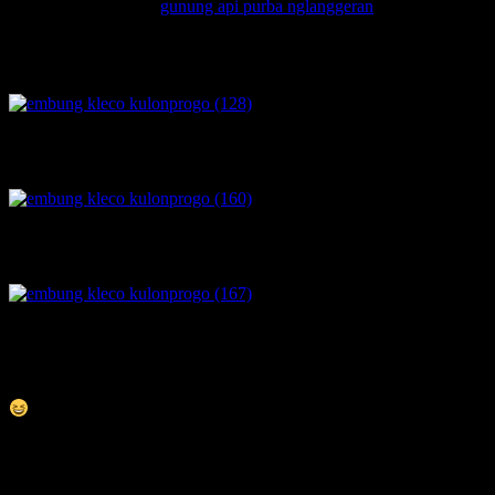
tv di ngoro-oro dekat
gunung api purba nglanggeran
, serta tentu
dataran rendah di antara pegunungan menoreh dan gunung kidul.. di
sebelah timur laut akan nampak gunung merapi.. di sebelah barat
nampak gunung gajah..
langit barat saat itu mendung.. apalagi tertutup gunung gajah..
otomatis melihatnya ke timur.. malah langitnya berwarna..
ya sudah jalan ke barat saja.. mencari tanah yang dipijak untuk ke
tanah yang lebih tinggi..
laut.. pegunungan.. sawah.. kabut.. senja.. lainnya banyak yg tak
masuk frame.. semua masih belum lengkap tanpa hadirmu.. #halah