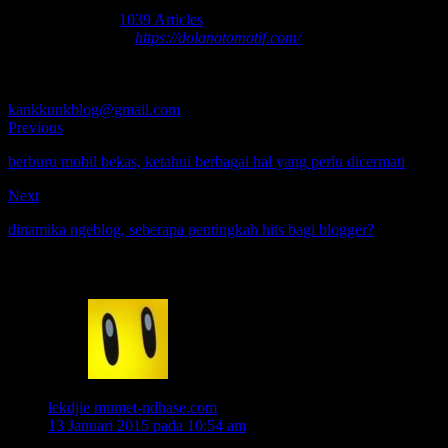
About nbsusanto
1039 Articles
Nur Budi Susanto -
https://dolanotomotif.com/
seorang blogger
yang menggemari otomotif, jalan-jalan, fotografi, teknologi,
transportasi, dan kereta api. silakan tinggalkan komentar, kritik, dan
saran atas tulisan saya. boleh juga japri saya di
kankkunkblog@gmail.com
.
Previous
berburu mobil bekas, ketahui berbagai hal yang perlu dicermati
Next
dinamika ngeblog, seberapa pentingkah hits bagi blogger?
4 Komentar
lekdjie mumet-ndhase.com
13 Januari 2015 pada 10:54 am