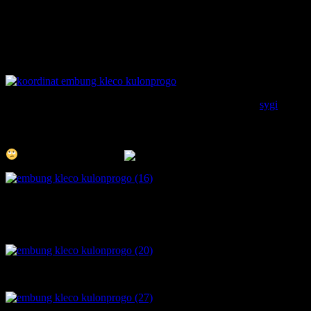
oiya jalannya bisa mengikuti arah pemandian clereng kemudian ada
plangnya.. atau koordinatnya sebagai berikut:
di titik S 7.77777 dan E 110.16352.. sayang nyoba 2 peta
sygi
c
2014.03 dan 2014.06 keterangan di titik koordinat masih nama
kabupaten bukan nama kecamatan.. padahal versi 2013.xx (lupa)
pakai nama kecamatan walau untuk tujuan tertentu gagal navigasi..
baiklah balik ke topik..
sesampai disana.. parkir motor masih seadanya saja.. ada tukang
parkirnya.. kalo nggak salah, 2 ribu rupiah per motor.. lanjut jalan
kaki naik ke arah embung..
masih belum diresmikan.. pertanda belum lama dibangun..