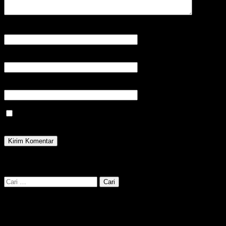
Nama
*
Email
*
Situs
Save my name, email, and website in this browser for the next
time I comment.
cari kata kunci disini :
Cari
untuk: