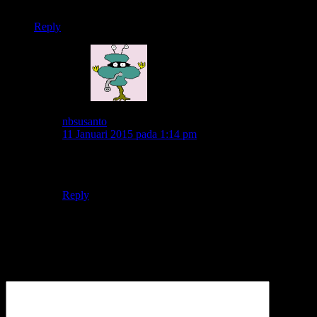
wuuu… janjian jam 2, jam 4 lagi meluncur…
Reply
nbsusanto
11 Januari 2015 pada 1:14 pm
raisoo.. kowe dicelukne ning wasap ra nyaut.. ketemu
ning dalan prengas prenges.. dhus..
Reply
Leave a Reply
Alamat email Anda tidak akan dipublikasikan.
Komentar