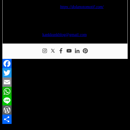
Nur Budi Susanto –
https://dolanotomotif.com/
seorang blogger yang menggemari otomotif, jalan-jalan, fotografi,
teknologi, transportasi, dan kereta api. silakan tinggalkan komentar,
kritik, dan saran atas tulisan saya. boleh juga japri saya di
kankkunkblog@gmail.com
.
Facebook
Twitter
Email
WhatsApp
Line
WordPress
Share