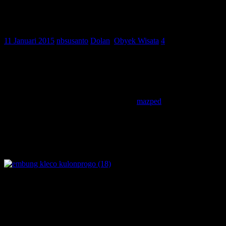
embung kleco, menikmati pemandangan
alam bebas polusi dari menoreh
11 Januari 2015
nbsusanto
Dolan
,
Obyek Wisata
4
assalamu’alaikum wr. wb..
tak terasa sudah lama tak menulis tentang eksotisme pegunungan
menoreh.. kebetulan beberapa waktu lalu
mazped
pulang ke
kulonprogo dan ngajak mbolang mencari berbagai keindahan di
kulonprogo.. awalnya diajak malah bablas tidur.. wahahaha
akhirnya reschedule dan berangkat ba’da ashar dari wates..
tujuannya tidaklah banyak mengingat sudah sore, yaitu ke embung
kleco..