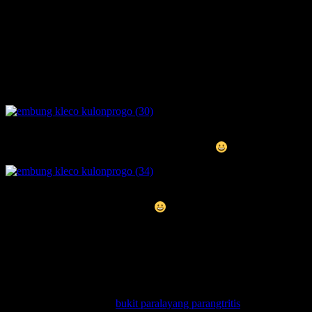
ada pengukur elevasi air tentunya.. serta ada dataran sedikit lebih
tinggi dari embung.. pasti kesana biar lengkap..
melihat ke arah selatan.. yep, berada di ketinggian memang mantap..
garis pantai selatan pun nampak..
pemandangan tenggara
pemandangan barat daya
di sebelah timur nampak
bukit paralayang parangtritis
, tower stasiun