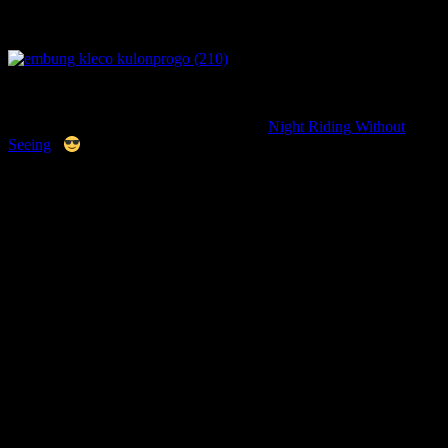
naik ke atas.. semakin leluasa tempatnya.. apalagi tidak terlalu sulit..
hari sudah mulai gelap.. saatnya pulang..
Night Riding Without
Seeing
..