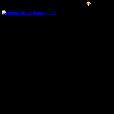
jalan naik terus.. masih tanah.. kalo hujan susah ini..
akhirnya sampai juga di tepi embung kleco.. sudah ada beberapa
orang yang dolan kesana..