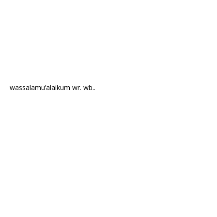
wassalamu’alaikum wr. wb..