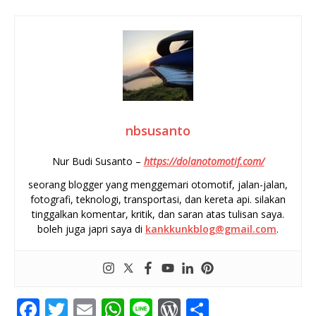
nbsusanto
Nur Budi Susanto –
https://dolanotomotif.com/
seorang blogger yang menggemari otomotif, jalan-jalan,
fotografi, teknologi, transportasi, dan kereta api. silakan
tinggalkan komentar, kritik, dan saran atas tulisan saya.
boleh juga japri saya di
kankkunkblog@gmail.com
.
F
T
E
W
Li
W
S