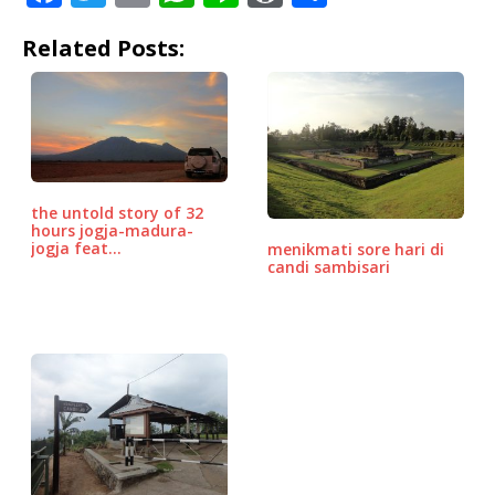
a
w
m
h
n
o
h
Related Posts:
c
it
ai
at
e
r
ar
e
te
l
s
d
e
b
r
A
P
o
p
r
o
p
e
the untold story of 32
k
ss
hours jogja-madura-
jogja feat…
menikmati sore hari di
candi sambisari