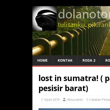
HOME
KONTAK
RODA 2
RO
lost in sumatra! ( 
pesisir barat)
9 Juni 2015
nbsusanto
Catatan Perj