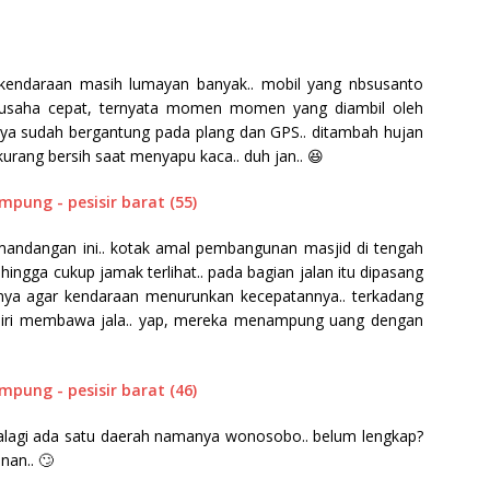
an kendaraan masih lumayan banyak.. mobil yang nbsusanto
berusaha cepat, ternyata momen momen yang diambil oleh
la.. ya sudah bergantung pada plang dan GPS.. ditambah hujan
urang bersih saat menyapu kaca.. duh jan.. 😆
emandangan ini.. kotak amal pembangunan masjid di tengah
ehingga cukup jamak terlihat.. pada bagian jalan itu dipasang
nnya agar kendaraan menurunkan kecepatannya.. terkadang
rdiri membawa jala.. yap, mereka menampung uang dengan
alagi ada satu daerah namanya wonosobo.. belum lengkap?
nan.. 🙄