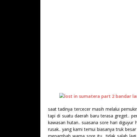
saat tadinya tercecer masih melalui pemuk
tapi di suatu daerah baru terasa greget.. p
kawasan hutan.. suasana sore hari diguyur
rusak.. yang kami temui biasanya truk besa
menambah warna sore itu.. tidak salah lag