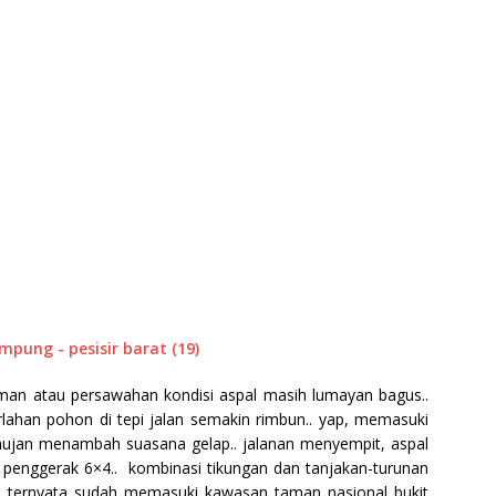
iman atau persawahan kondisi aspal masih lumayan bagus..
erlahan pohon di tepi jalan semakin rimbun.. yap, memasuki
 hujan menambah suasana gelap.. jalanan menyempit, aspal
r penggerak 6×4.. kombinasi tikungan dan tanjakan-turunan
i, ternyata sudah memasuki kawasan taman nasional bukit