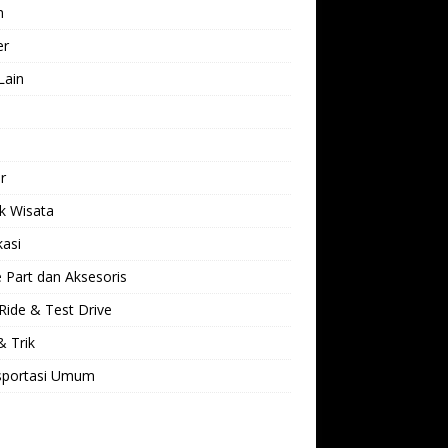
h
er
Lain
l
r
k Wisata
kasi
 Part dan Aksesoris
Ride & Test Drive
& Trik
sportasi Umum