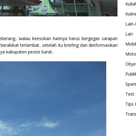
Kulia
Kulin
Lain-
Lari
eberang.. walau keesokan harinya harus bergegas sarapan
Mobi
rakibat terlambat.. setelah itu briefing dan diinformasikan
a kabupaten pesisir barat..
Moto
Obye
Publi
Spare
Test 
Tips 
Tran