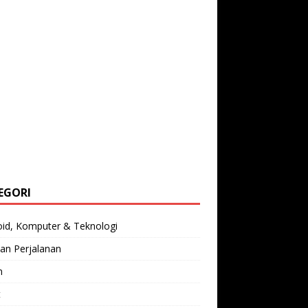
EGORI
oid, Komputer & Teknologi
an Perjalanan
n
t