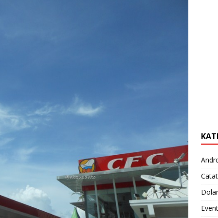
KAT
Andr
Catat
Dola
Even