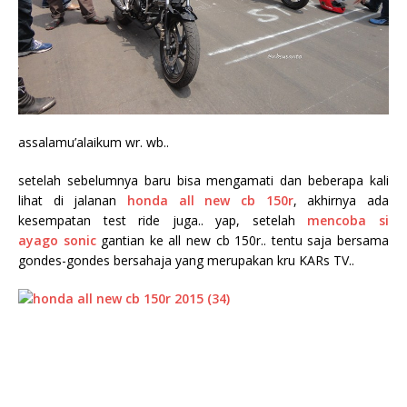
assalamu’alaikum wr. wb..
setelah sebelumnya baru bisa mengamati dan beberapa kali
lihat di jalanan
honda all new cb 150r
, akhirnya ada
kesempatan test ride juga.. yap, setelah
mencoba si
ayago sonic
gantian ke all new cb 150r.. tentu saja bersama
gondes-gondes bersahaja yang merupakan kru KARs TV..