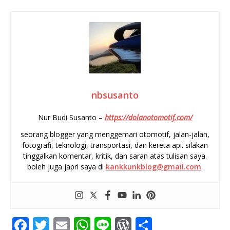
nbsusanto
Nur Budi Susanto –
https://dolanotomotif.com/
seorang blogger yang menggemari otomotif, jalan-jalan,
fotografi, teknologi, transportasi, dan kereta api. silakan
tinggalkan komentar, kritik, dan saran atas tulisan saya.
boleh juga japri saya di
kankkunkblog@gmail.com
.
F
T
E
W
Li
W
S