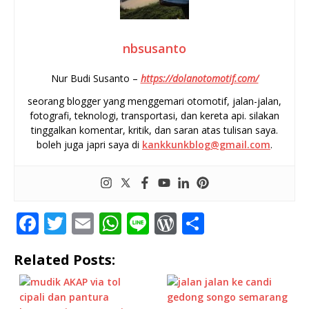
nbsusanto
Nur Budi Susanto –
https://dolanotomotif.com/
seorang blogger yang menggemari otomotif, jalan-jalan,
fotografi, teknologi, transportasi, dan kereta api. silakan
tinggalkan komentar, kritik, dan saran atas tulisan saya.
boleh juga japri saya di
kankkunkblog@gmail.com
.
F
T
E
W
Li
W
S
a
w
m
h
n
o
h
Related Posts:
c
it
ai
at
e
r
ar
e
te
l
s
d
e