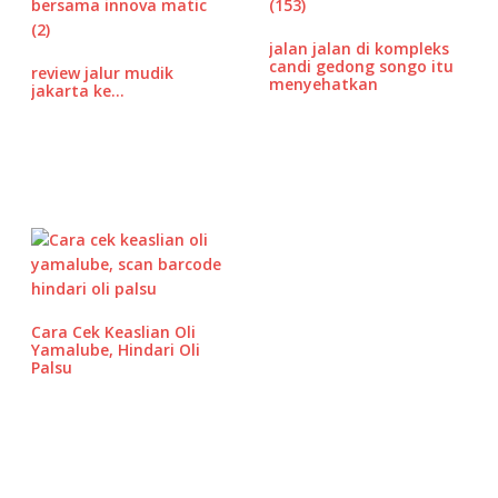
b
r
A
P
o
p
r
jalan jalan di kompleks
o
p
e
candi gedong songo itu
review jalur mudik
menyehatkan
jakarta ke…
k
ss
Cara Cek Keaslian Oli
Yamalube, Hindari Oli
Palsu