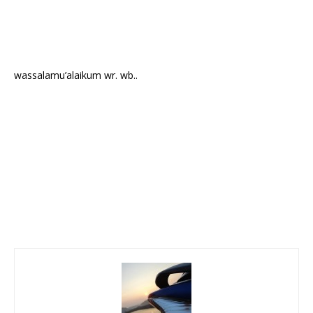
wassalamu’alaikum wr. wb..