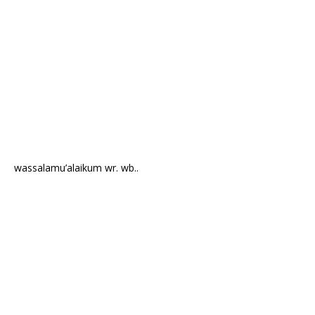
wassalamu’alaikum wr. wb..