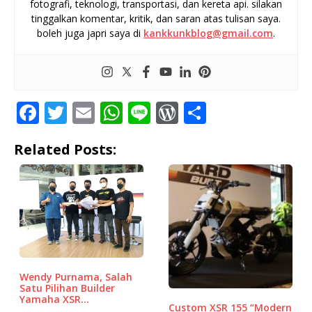
fotografi, teknologi, transportasi, dan kereta api. silakan
tinggalkan komentar, kritik, dan saran atas tulisan saya.
boleh juga japri saya di
kankkunkblog@gmail.com
.
F
T
E
W
Li
W
S
a
w
m
h
n
o
h
Related Posts:
c
it
ai
at
e
r
ar
e
te
l
s
d
e
b
r
A
P
o
p
r
o
p
e
k
ss
Wendy Purnama, Salah
Satu Pilihan Builder
Yamaha XSR…
Custom XSR 155 “Modern