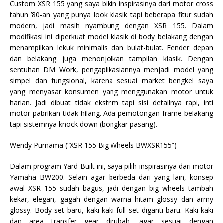
Custom XSR 155 yang saya bikin inspirasinya dari motor cross
tahun ’80-an yang punya look klasik tapi beberapa fitur sudah
modern, jadi masih nyambung dengan XSR 155. Dalam
modifikasi ini diperkuat model klasik di body belakang dengan
menampilkan lekuk minimalis dan bulat-bulat. Fender depan
dan belakang juga menonjolkan tampilan klasik. Dengan
sentuhan DM Work, pengaplikasiannya menjadi model yang
simpel dan fungsional, karena sesuai market bengkel saya
yang menyasar konsumen yang menggunakan motor untuk
harian. Jadi dibuat tidak ekstrim tapi sisi detailnya rapi, inti
motor pabrikan tidak hilang. Ada pemotongan frame belakang
tapi sistemnya knock down (bongkar pasang).
Wendy Purnama (“XSR 155 Big Wheels BWXSR155”)
Dalam program Yard Built ini, saya pilih inspirasinya dari motor
Yamaha BW200. Selain agar berbeda dari yang lain, konsep
awal XSR 155 sudah bagus, jadi dengan big wheels tambah
kekar, elegan, gagah dengan warna hitam glossy dan army
glossy. Body set baru, kaki-kaki full set diganti baru. Kaki-kaki
dan area transfer gear dirubah, agar sesuai dengan