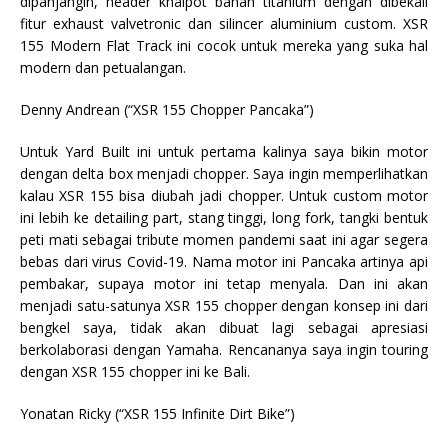
dipanjangin, header knalpot bahan titanium dengan dibekali
fitur exhaust valvetronic dan silincer aluminium custom. XSR
155 Modern Flat Track ini cocok untuk mereka yang suka hal
modern dan petualangan.
Denny Andrean (“XSR 155 Chopper Pancaka”)
Untuk Yard Built ini untuk pertama kalinya saya bikin motor
dengan delta box menjadi chopper. Saya ingin memperlihatkan
kalau XSR 155 bisa diubah jadi chopper. Untuk custom motor
ini lebih ke detailing part, stang tinggi, long fork, tangki bentuk
peti mati sebagai tribute momen pandemi saat ini agar segera
bebas dari virus Covid-19. Nama motor ini Pancaka artinya api
pembakar, supaya motor ini tetap menyala. Dan ini akan
menjadi satu-satunya XSR 155 chopper dengan konsep ini dari
bengkel saya, tidak akan dibuat lagi sebagai apresiasi
berkolaborasi dengan Yamaha. Rencananya saya ingin touring
dengan XSR 155 chopper ini ke Bali.
Yonatan Ricky (“XSR 155 Infinite Dirt Bike”)