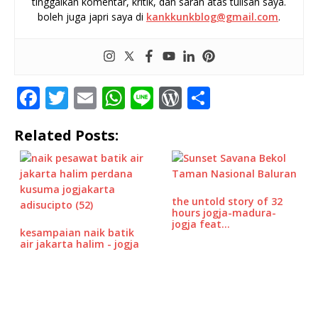
tinggalkan komentar, kritik, dan saran atas tulisan saya.
boleh juga japri saya di
kankkunkblog@gmail.com
.
F
T
E
W
Li
W
S
a
w
m
h
n
o
h
Related Posts:
c
it
ai
at
e
r
ar
e
te
l
s
d
e
b
r
A
P
the untold story of 32
o
p
r
hours jogja-madura-
jogja feat…
o
p
e
kesampaian naik batik
air jakarta halim - jogja
k
ss