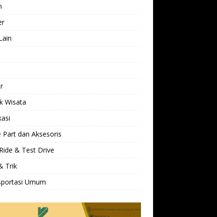
h
er
Lain
l
r
k Wisata
kasi
 Part dan Aksesoris
Ride & Test Drive
& Trik
sportasi Umum