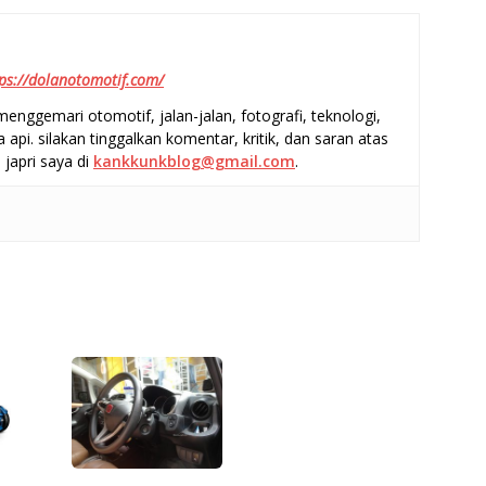
ps://dolanotomotif.com/
enggemari otomotif, jalan-jalan, fotografi, teknologi,
a api. silakan tinggalkan komentar, kritik, dan saran atas
 japri saya di
kankkunkblog@gmail.com
.
S
h
ar
e