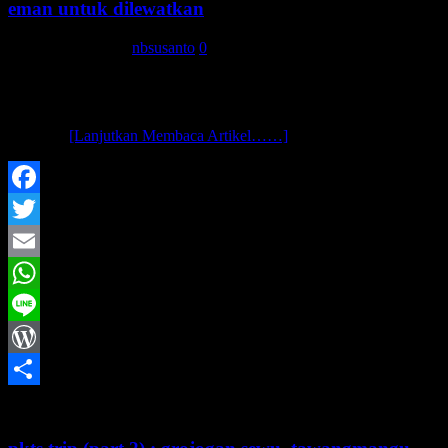
eman untuk dilewatkan
19 Desember 2013
nbsusanto
0
assalamu’alaikum wr. wb.. kemaren pertengahan november,
nbsusanto dolan sama teman sekelas kuliah ke sekitar karanganyar
dan magetan..dengan rencana awal berangkat sabtu pagi agar dapet
beberapa
[Lanjutkan Membaca Artikel……]
Facebook
Twitter
Email
WhatsApp
Line
WordPress
Share