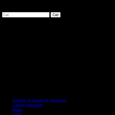
pos
cari kata kunci disini :
Cari
untuk:
Kategori
Android, Komputer & Teknologi
Catatan Perjalanan
Dolan
Event