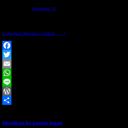
17 Januari 2015
nbsusanto
12
assalamu’alaikum wr. wb.. beberapa waktu yang lalu, nbsusanto
bersama beberapa teman berencana untuk berburu sunrise di
kawasan kulonprogo dilanjut ke goa kiskenda.. ndilalah kok sampe
[Lanjutkan Membaca Artikel……]
Facebook
Twitter
Email
WhatsApp
Line
WordPress
Share
blusukan ke pantai jogan