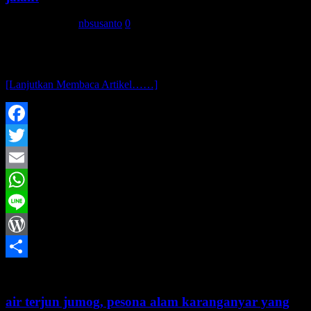
20 Januari 2014
nbsusanto
0
assalamu’alaikum wr. wb.. setelah lama nggak blusukan, akhirnya
tepat taun baru kemaren nbsusanto diajak ikut dolan sama
sodara..ngajaknya ke curug banyunibo, tapi ternyata podho wae
[Lanjutkan Membaca Artikel……]
Facebook
Twitter
Email
WhatsApp
Line
WordPress
Share
air terjun jumog, pesona alam karanganyar yang