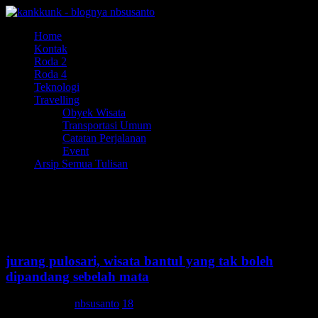
Home
Kontak
Roda 2
Roda 4
Teknologi
Travelling
Obyek Wisata
Transportasi Umum
Catatan Perjalanan
Event
Arsip Semua Tulisan
Air Terjun
jurang pulosari, wisata bantul yang tak boleh
dipandang sebelah mata
24 Maret 2015
nbsusanto
18