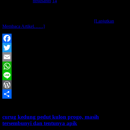
26 Januari 2015
nbsusanto
14
assalamu’alaikum wr. wb.. salah satu curug yang sedang punya
nama di kawasan Kulon Progo adalah curug kembang soka..
menurut beberapa informasi yang beredar, di taun
[Lanjutkan
Membaca Artikel……]
Facebook
Twitter
Email
WhatsApp
Line
WordPress
Share
curug kedung pedut kulon progo, masih
tersembunyi dan tentunya apik