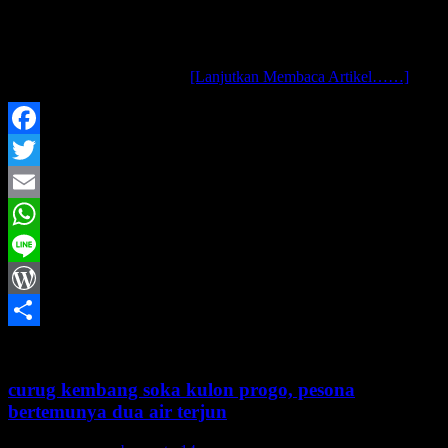
assalamu’alaikum wr. wb.. setelah menikmati keindahan curug
grojogan sewu, tujuan selanjutnya adalah mencari curug
sedapatnya.. diubah total tujuannya menjadi wisata curug..
wahahaha.. jalan santai, kok
[Lanjutkan Membaca Artikel……]
Facebook
Twitter
Email
WhatsApp
Line
WordPress
Share
curug kembang soka kulon progo, pesona
bertemunya dua air terjun