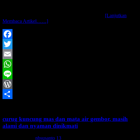
assalamu’alaikum wr. wb.. dari kemaren-kemaren yang dibikin
artikel kok kalo nggak gunungkidul ya kulonprogo, kalo nggak ya
sleman… terbesit pikiran, orang bantul asli tapi kok
[Lanjutkan
Membaca Artikel……]
Facebook
Twitter
Email
WhatsApp
Line
WordPress
Share
curug kuncung mas dan mata air gembor, masih
alami dan nyaman dinikmati
7 Februari 2015
nbsusanto
13