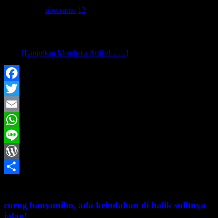
24 Mei 2014
nbsusanto
12
assalamu’alaikum wr. wb.. setelah jadi wacana beberapa lama,
akhirnya kesampaian juga dolan ke pantai gunungkidul yang lebih
timur dari kawasan bkk (baron-krakal-kukup)..ya walau nebeng
acara
[Lanjutkan Membaca Artikel……]
Facebook
Twitter
Email
WhatsApp
Line
WordPress
Share
curug banyunibo, ada keindahan di balik sulitnya
jalan!