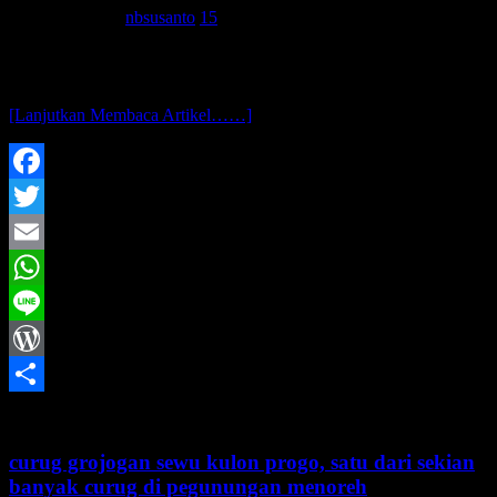
20 Januari 2015
nbsusanto
15
assalamu’alaikum wr. wb.. masih melanjutkan wisata curug di kulon
progo.. tempat selanjutnya yang nbsusanto singgahi adalah curug
kedung pedut.. sebenernya awalnya nggak kepikir sampe kesini..
[Lanjutkan Membaca Artikel……]
Facebook
Twitter
Email
WhatsApp
Line
WordPress
Share
curug grojogan sewu kulon progo, satu dari sekian
banyak curug di pegunungan menoreh