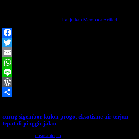
assalamu’alaikum wr. wb.. curug lain yang sempat terjamah oleh
kami di hari itu adalah suatu curug yang terletak di dekat curug
sigembor, atau lebih tepatnya
[Lanjutkan Membaca Artikel……]
Facebook
Twitter
Email
WhatsApp
Line
WordPress
Share
curug sigembor kulon progo, eksotisme air terjun
tepat di pinggir jalan
1 Februari 2015
nbsusanto
15