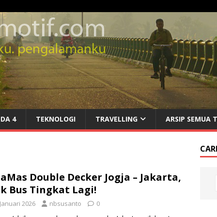
DA 4
TEKNOLOGI
TRAVELLING
ARSIP SEMUA 
CARI
aMas Double Decker Jogja – Jakarta,
k Bus Tingkat Lagi!
 Januari 2026
nbsusanto
0