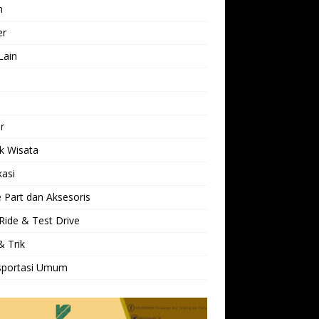
h
er
Lain
l
r
k Wisata
kasi
 Part dan Aksesoris
Ride & Test Drive
& Trik
sportasi Umum