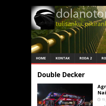
HOME
KONTAK
RODA 2
RO
Double Decker
Agr
Nai
15