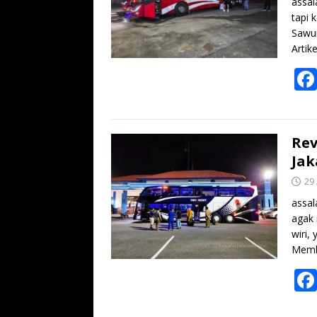
assal
tapi 
Sawun
Artik
Rev
Jak
29
assal
agak 
wiri,
Memb