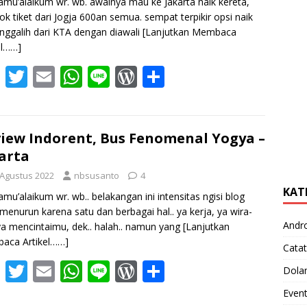
amu’alaikum wr. wb. awalnya mau ke Jakarta naik kereta,
kok tiket dari Jogja 600an semua. sempat terpikir opsi naik
ggalih dari KTA dengan diawali
[Lanjutkan Membaca
el……]
F
T
E
W
Li
W
S
ac
w
m
h
n
or
h
e
itt
ai
at
e
d
ar
b
er
l
s
Pr
e
iew Indorent, Bus Fenomenal Yogya –
arta
o
A
e
 Agustus 2022
nbsusanto
4
o
p
ss
KAT
amu’alaikum wr. wb.. belakangan ini intensitas ngisi blog
k
p
menurun karena satu dan berbagai hal.. ya kerja, ya wira-
Andr
 ya mencintaimu, dek.. halah.. namun yang
[Lanjutkan
aca Artikel……]
Catat
F
T
E
W
Li
W
S
Dola
ac
w
m
h
n
or
h
Even