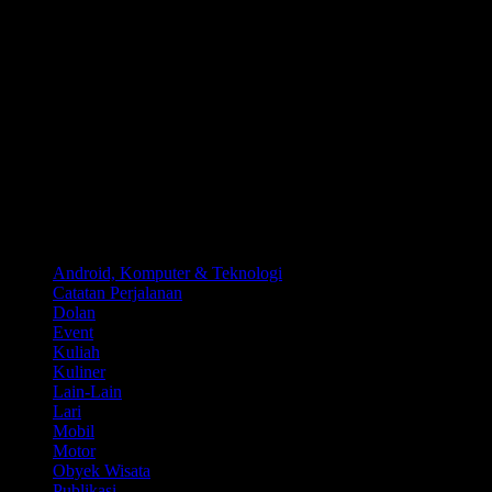
Kategori
Android, Komputer & Teknologi
Catatan Perjalanan
Dolan
Event
Kuliah
Kuliner
Lain-Lain
Lari
Mobil
Motor
Obyek Wisata
Publikasi