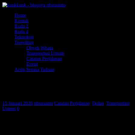
Home
Kontak
Roda 2
Roda 4
Teknologi
Travelling
Obyek Wisata
Transportasi Umum
Catatan Perjalanan
Event
Arsip Semua Tulisan
AgraMas Double Decker Jogja – Jakarta,
Naik Bus Tingkat Lagi!
15 Januari 2026
nbsusanto
Catatan Perjalanan
,
Dolan
,
Transportasi
Umum
0
assalamu’alaikum wr. wb.