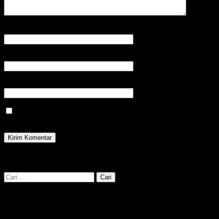
Nama
*
Email
*
Situs
Save my name, email, and website in this browser for the next
time I comment.
cari kata kunci disini :
Cari
untuk: