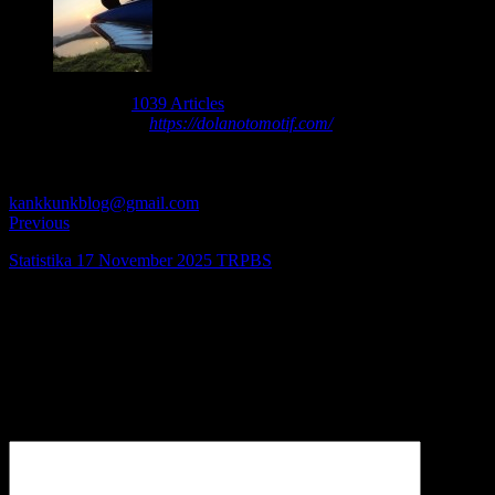
About nbsusanto
1039 Articles
Nur Budi Susanto -
https://dolanotomotif.com/
seorang blogger
yang menggemari otomotif, jalan-jalan, fotografi, teknologi,
transportasi, dan kereta api. silakan tinggalkan komentar, kritik, dan
saran atas tulisan saya. boleh juga japri saya di
kankkunkblog@gmail.com
.
Previous
Statistika 17 November 2025 TRPBS
Be the first to comment
Leave a Reply
Alamat email Anda tidak akan dipublikasikan.
Komentar