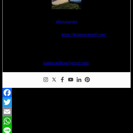
nbsusanto
Nur Budi Susanto –
https://dolanotomotif.com/
seorang blogger yang menggemari otomotif, jalan-jalan, fotografi,
teknologi, transportasi, dan kereta api. silakan tinggalkan komentar,
kritik, dan saran atas tulisan saya. boleh juga japri saya di
kankkunkblog@gmail.com
.
Facebook
Twitter
Email
WhatsApp