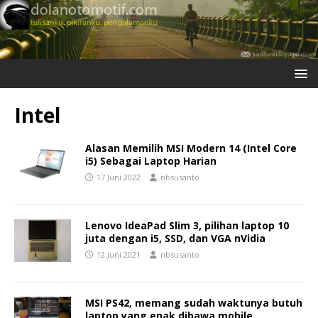
Intel
Alasan Memilih MSI Modern 14 (Intel Core
i5) Sebagai Laptop Harian
17 Juni 2022
nbsusanto
Lenovo IdeaPad Slim 3, pilihan laptop 10
juta dengan i5, SSD, dan VGA nVidia
12 Juni 2021
nbsusanto
MSI PS42, memang sudah waktunya butuh
laptop yang enak dibawa mobile