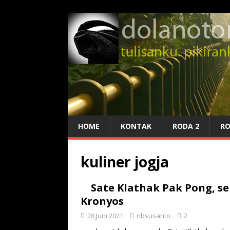
HOME
KONTAK
RODA 2
RO
kuliner jogja
Sate Klathak Pak Pong, 
Kronyos
28 Juni 2021
nbsusanto
2