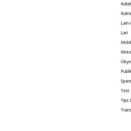
Kulia
Kulin
Lain-
Lari
Mobi
Moto
Obye
Publi
Spare
Test 
Tips 
Tran