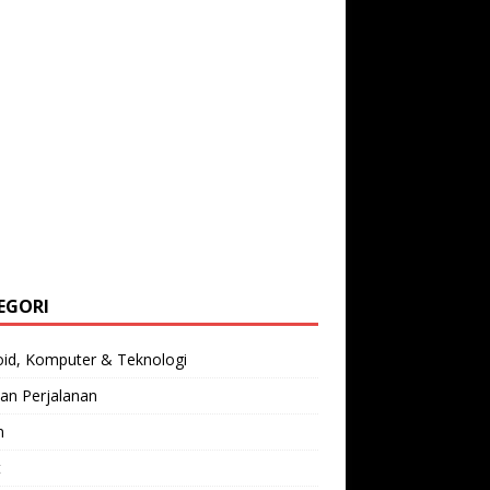
EGORI
oid, Komputer & Teknologi
an Perjalanan
n
t