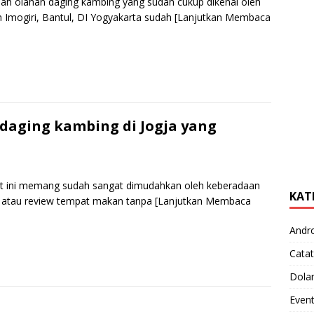
buah olahan daging kambing yang sudah cukup dikenal oleh
 Imogiri, Bantul, DI Yogyakarta sudah
[Lanjutkan Membaca
S
h
r
e
 daging kambing di Jogja yang
aat ini memang sudah sangat dimudahkan oleh keberadaan
KAT
at atau review tempat makan tanpa
[Lanjutkan Membaca
Andr
S
Catat
h
Dola
r
Even
e