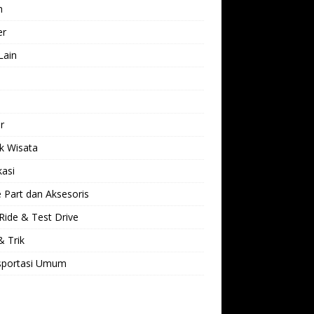
h
er
Lain
l
r
k Wisata
kasi
 Part dan Aksesoris
Ride & Test Drive
& Trik
sportasi Umum