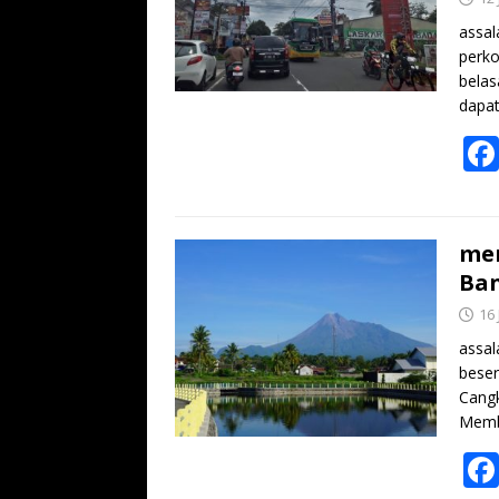
assal
perko
bela
dapa
men
Ban
16
assal
beser
Cangk
Memb