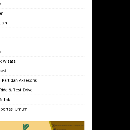
h
er
Lain
l
r
k Wisata
kasi
 Part dan Aksesoris
Ride & Test Drive
& Trik
sportasi Umum