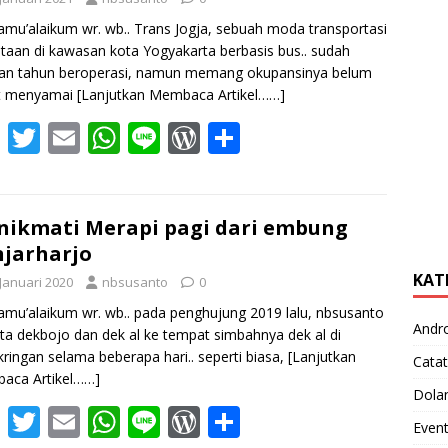
amu’alaikum wr. wb.. Trans Jogja, sebuah moda transportasi
taan di kawasan kota Yogyakarta berbasis bus.. sudah
san tahun beroperasi, namun memang okupansinya belum
t menyamai
[Lanjutkan Membaca Artikel……]
F
T
E
W
Li
W
S
ac
w
m
h
n
or
h
e
itt
ai
at
e
d
ar
b
er
l
s
Pr
e
ikmati Merapi pagi dari embung
jarharjo
o
A
e
KAT
 Januari 2020
nbsusanto
0
o
p
ss
amu’alaikum wr. wb.. pada penghujung 2019 lalu, nbsusanto
k
p
Andr
ta dekbojo dan dek al ke tempat simbahnya dek al di
ringan selama beberapa hari.. seperti biasa,
[Lanjutkan
Catat
aca Artikel……]
Dola
F
T
E
W
Li
W
S
Even