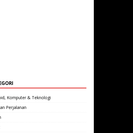
EGORI
oid, Komputer & Teknologi
an Perjalanan
n
t