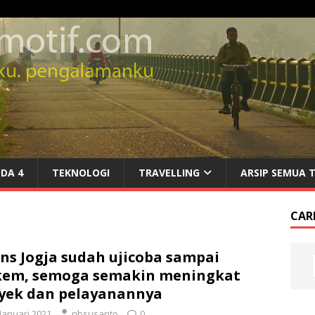
DA 4
TEKNOLOGI
TRAVELLING
ARSIP SEMUA 
CARI
ns Jogja sudah ujicoba sampai
kem, semoga semakin meningkat
yek dan pelayanannya
 Januari 2021
nbsusanto
0