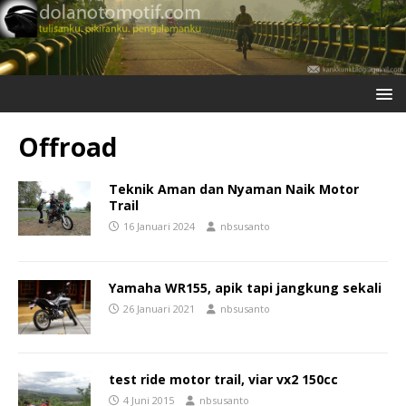
Offroad
Teknik Aman dan Nyaman Naik Motor
Trail
16 Januari 2024
nbsusanto
Yamaha WR155, apik tapi jangkung sekali
26 Januari 2021
nbsusanto
test ride motor trail, viar vx2 150cc
4 Juni 2015
nbsusanto