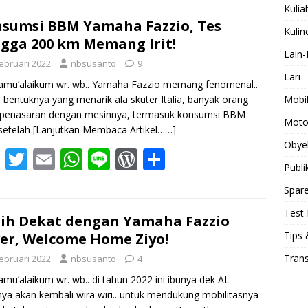
e
itt
ai
at
e
d
ar
Kulia
b
er
l
s
Pr
e
sumsi BBM Yamaha Fazzio, Tes
Kulin
gga 200 km Memang Irit!
o
A
e
Lain-
Februari 2022
nbsusanto
9
o
p
ss
Lari
amu’alaikum wr. wb.. Yamaha Fazzio memang fenomenal..
k
p
Mobi
n bentuknya yang menarik ala skuter Italia, banyak orang
 penasaran dengan mesinnya, termasuk konsumsi BBM
Moto
 setelah
[Lanjutkan Membaca Artikel……]
Obye
F
T
E
W
Li
W
S
Publi
ac
w
m
h
n
or
h
Spare
e
itt
ai
at
e
d
ar
Test 
b
er
l
s
Pr
e
ih Dekat dengan Yamaha Fazzio
Tips 
ver, Welcome Home Ziyo!
o
A
e
Tran
Februari 2022
nbsusanto
4
o
p
ss
amu’alaikum wr. wb.. di tahun 2022 ini ibunya dek AL
k
p
nya akan kembali wira wiri.. untuk mendukung mobilitasnya