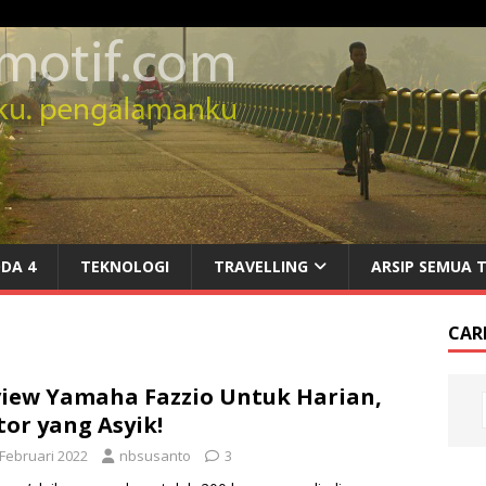
DA 4
TEKNOLOGI
TRAVELLING
ARSIP SEMUA 
CARI
iew Yamaha Fazzio Untuk Harian,
or yang Asyik!
 Februari 2022
nbsusanto
3