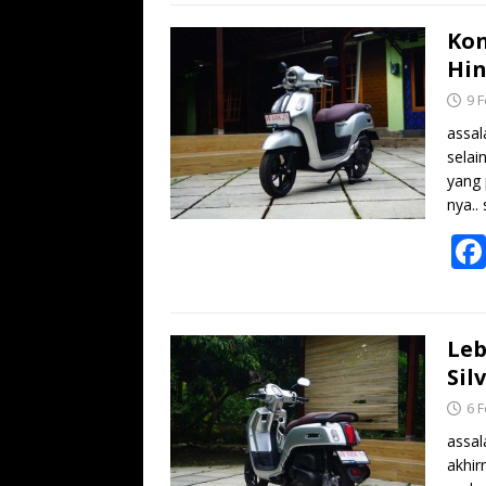
Kon
Hin
9 
assal
selai
yang
nya..
Leb
Sil
6 
assal
akhir