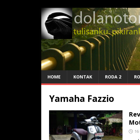
HOME
KONTAK
RODA 2
RO
Yamaha Fazzio
Rev
Mot
16