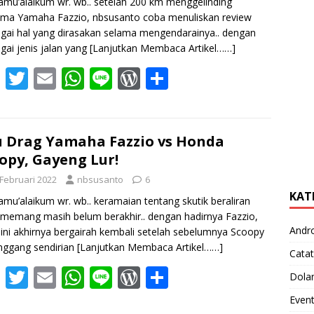
amu’alaikum wr. wb.. setelah 200 km menggelinding
ma Yamaha Fazzio, nbsusanto coba menuliskan review
gai hal yang dirasakan selama mengendarainya.. dengan
gai jenis jalan yang
[Lanjutkan Membaca Artikel……]
F
T
E
W
Li
W
S
ac
w
m
h
n
or
h
e
itt
ai
at
e
d
ar
b
er
l
s
Pr
e
 Drag Yamaha Fazzio vs Honda
opy, Gayeng Lur!
o
A
e
 Februari 2022
nbsusanto
6
o
p
ss
KAT
amu’alaikum wr. wb.. keramaian tentang skutik beraliran
k
p
 memang masih belum berakhir.. dengan hadirnya Fazzio,
Andr
 ini akhirnya bergairah kembali setelah sebelumnya Scoopy
nggang sendirian
[Lanjutkan Membaca Artikel……]
Catat
F
T
E
W
Li
W
S
Dola
ac
w
m
h
n
or
h
Even