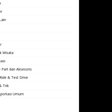
h
er
Lain
l
r
k Wisata
kasi
 Part dan Aksesoris
Ride & Test Drive
& Trik
sportasi Umum