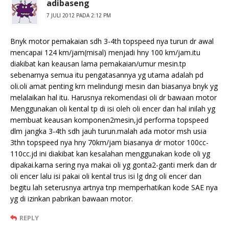
adibaseng
7 JULI 2012 PADA 2:12 PM
Bnyk motor pemakaian sdh 3-4th topspeed nya turun dr awal
mencapai 124 km/jam(misal) menjadi hny 100 km/jam.itu
diakibat kan keausan lama pemakaian/umur mesin.tp
sebenarnya semua itu pengatasannya yg utama adalah pd
oli.oli amat penting krn melindungi mesin dan biasanya bnyk yg
melalaikan hal itu. Harusnya rekomendasi oli dr bawaan motor
Menggunakan oli kental tp di isi oleh oli encer dan hal inilah yg
membuat keausan komponen2mesin,jd performa topspeed
dlm jangka 3-4th sdh jauh turun.malah ada motor msh usia
3thn topspeed nya hny 70km/jam biasanya dr motor 100cc-
110cc.jd ini diakibat kan kesalahan menggunakan kode oli yg
dipakai.karna sering nya makai oli yg gonta2-ganti merk dan dr
oli encer lalu isi pakai oli kental trus isi lg dng oli encer dan
begitu lah seterusnya artnya tnp memperhatikan kode SAE nya
yg di izinkan pabrikan bawaan motor.
REPLY