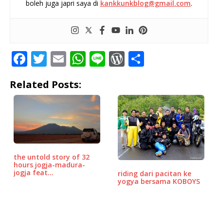
boleh juga japri saya di
kankkunkblog@gmail.com
.
F
T
E
W
Li
W
S
a
w
m
h
n
o
h
Related Posts:
c
it
ai
at
e
r
ar
e
te
l
s
d
e
b
r
A
P
o
p
r
o
p
e
the untold story of 32
k
ss
hours jogja-madura-
jogja feat…
riding dari pacitan ke
yogya bersama KOBOYS