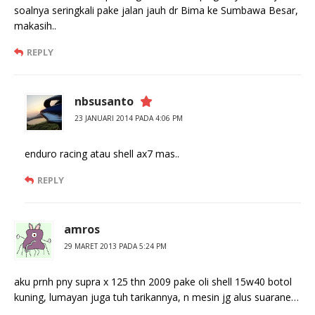
soalnya seringkali pake jalan jauh dr Bima ke Sumbawa Besar,
makasih..
REPLY
nbsusanto
23 JANUARI 2014 PADA 4:06 PM
enduro racing atau shell ax7 mas..
REPLY
amros
29 MARET 2013 PADA 5:24 PM
aku prnh pny supra x 125 thn 2009 pake oli shell 15w40 botol
kuning, lumayan juga tuh tarikannya, n mesin jg alus suarane…