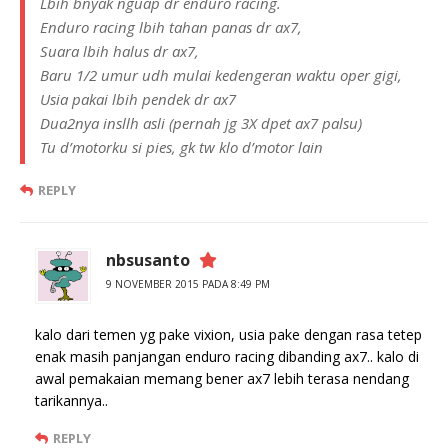
Lbih bnyak nguap dr enduro racing.
Enduro racing lbih tahan panas dr ax7,
Suara lbih halus dr ax7,
Baru 1/2 umur udh mulai kedengeran waktu oper gigi,
Usia pakai lbih pendek dr ax7
Dua2nya insllh asli (pernah jg 3X dpet ax7 palsu)
Tu d’motorku si pies, gk tw klo d’motor lain
REPLY
nbsusanto
9 NOVEMBER 2015 PADA 8:49 PM
kalo dari temen yg pake vixion, usia pake dengan rasa tetep
enak masih panjangan enduro racing dibanding ax7.. kalo di
awal pemakaian memang bener ax7 lebih terasa nendang
tarikannya..
REPLY