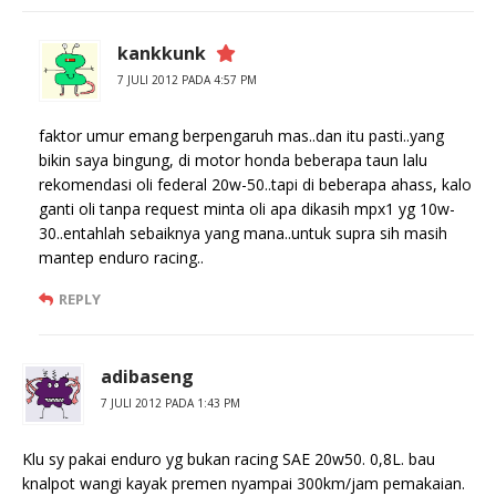
kankkunk
7 JULI 2012 PADA 4:57 PM
faktor umur emang berpengaruh mas..dan itu pasti..yang
bikin saya bingung, di motor honda beberapa taun lalu
rekomendasi oli federal 20w-50..tapi di beberapa ahass, kalo
ganti oli tanpa request minta oli apa dikasih mpx1 yg 10w-
30..entahlah sebaiknya yang mana..untuk supra sih masih
mantep enduro racing..
REPLY
adibaseng
7 JULI 2012 PADA 1:43 PM
Klu sy pakai enduro yg bukan racing SAE 20w50. 0,8L. bau
knalpot wangi kayak premen nyampai 300km/jam pemakaian.