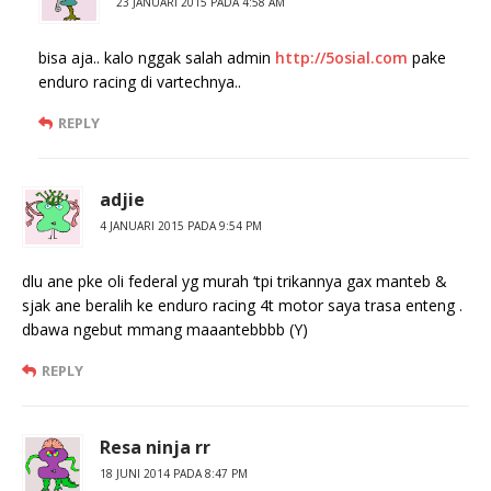
23 JANUARI 2015 PADA 4:58 AM
bisa aja.. kalo nggak salah admin
http://5osial.com
pake
enduro racing di vartechnya..
REPLY
adjie
4 JANUARI 2015 PADA 9:54 PM
dlu ane pke oli federal yg murah ‘tpi trikannya gax manteb &
sjak ane beralih ke enduro racing 4t motor saya trasa enteng .
dbawa ngebut mmang maaantebbbb (Y)
REPLY
Resa ninja rr
18 JUNI 2014 PADA 8:47 PM