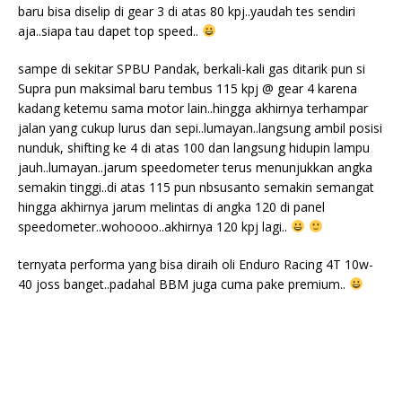
baru bisa diselip di gear 3 di atas 80 kpj..yaudah tes sendiri
aja..siapa tau dapet top speed..
sampe di sekitar SPBU Pandak, berkali-kali gas ditarik pun si
Supra pun maksimal baru tembus 115 kpj @ gear 4 karena
kadang ketemu sama motor lain..hingga akhirnya terhampar
jalan yang cukup lurus dan sepi..lumayan..langsung ambil posisi
nunduk, shifting ke 4 di atas 100 dan langsung hidupin lampu
jauh..lumayan..jarum speedometer terus menunjukkan angka
semakin tinggi..di atas 115 pun nbsusanto semakin semangat
hingga akhirnya jarum melintas di angka 120 di panel
speedometer..wohoooo..akhirnya 120 kpj lagi..
ternyata performa yang bisa diraih oli Enduro Racing 4T 10w-
40 joss banget..padahal BBM juga cuma pake premium..