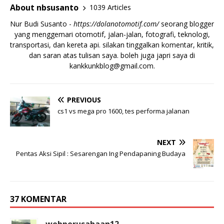
About nbsusanto
1039 Articles
Nur Budi Susanto -
https://dolanotomotif.com/
seorang blogger
yang menggemari otomotif, jalan-jalan, fotografi, teknologi,
transportasi, dan kereta api. silakan tinggalkan komentar, kritik,
dan saran atas tulisan saya. boleh juga japri saya di
kankkunkblog@gmail.com
.
PREVIOUS
cs1 vs mega pro 1600, tes performa jalanan
NEXT
Pentas Aksi Sipil : Sesarengan Ing Pendapaning Budaya
37 KOMENTAR