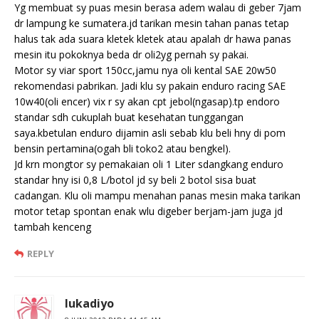
Yg membuat sy puas mesin berasa adem walau di geber 7jam
dr lampung ke sumatera.jd tarikan mesin tahan panas tetap
halus tak ada suara kletek kletek atau apalah dr hawa panas
mesin itu pokoknya beda dr oli2yg pernah sy pakai.
Motor sy viar sport 150cc,jamu nya oli kental SAE 20w50
rekomendasi pabrikan. Jadi klu sy pakain enduro racing SAE
10w40(oli encer) vix r sy akan cpt jebol(ngasap).tp endoro
standar sdh cukuplah buat kesehatan tunggangan
saya.kbetulan enduro dijamin asli sebab klu beli hny di pom
bensin pertamina(ogah bli toko2 atau bengkel).
Jd krn mongtor sy pemakaian oli 1 Liter sdangkang enduro
standar hny isi 0,8 L/botol jd sy beli 2 botol sisa buat
cadangan. Klu oli mampu menahan panas mesin maka tarikan
motor tetap spontan enak wlu digeber berjam-jam juga jd
tambah kenceng
REPLY
lukadiyo