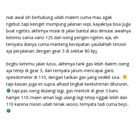
niat awal sih berhubung udah malem cuma mau agak
ngebut..tapi keinget mumpung jalanan sepi, kayaknya bisa juga
buat ngetes..akhirnya mulai di jalan bantul aksi dimulai..awalnya
ketemu sama vario 125 dan iseng pengen ngetes aja, eh
ternyata dianya cuma manteng kecepatan..yaudahlah terusin
aja perjalanan..dengan gear 3 di sekitar 80 kpj..
begitu ketemu jalan lurus, akhirnya tarik gas lebih dalem..iseng
aja tetep di gear 3, dan ternyata jarum mencapai garis
speedometer di 110, dengan tarikan gas yang sedikit sisa..
tapi kasian juga ini supra..alhasil tingkat keekstriman diturunin..
tapi pas iseng diulangi lagi, gas mentok di gear 3 baru
hampir 110..maen aman lagi..ulangi lagi tetep nggak lebih dari
110 karena mesin udah teriak..wooo..ternyata tadi cuma bejo..