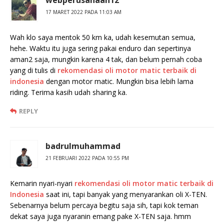
webperusahaan12
17 MARET 2022 PADA 11:03 AM
Wah klo saya mentok 50 km ka, udah kesemutan semua,
hehe. Waktu itu juga sering pakai enduro dan sepertinya
aman2 saja, mungkin karena 4 tak, dan belum pernah coba
yang di tulis di
rekomendasi oli motor matic terbaik di
indonesia
dengan motor matic. Mungkin bisa lebih lama
riding. Terima kasih udah sharing ka.
REPLY
badrulmuhammad
21 FEBRUARI 2022 PADA 10:55 PM
Kemarin nyari-nyari
rekomendasi oli motor matic terbaik di
Indonesia
saat ini, tapi banyak yang menyarankan oli X-TEN.
Sebenarnya belum percaya begitu saja sih, tapi kok teman
dekat saya juga nyaranin emang pake X-TEN saja. hmm