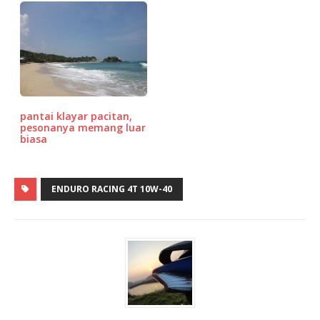
pantai klayar pacitan,
pesonanya memang luar
biasa
ENDURO RACING 4T 10W-40