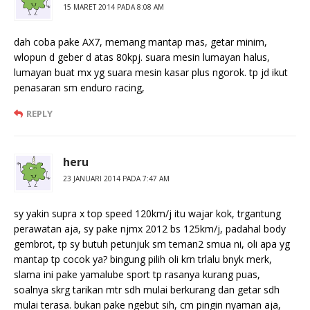
15 MARET 2014 PADA 8:08 AM
dah coba pake AX7, memang mantap mas, getar minim,
wlopun d geber d atas 80kpj. suara mesin lumayan halus,
lumayan buat mx yg suara mesin kasar plus ngorok. tp jd ikut
penasaran sm enduro racing,
REPLY
heru
23 JANUARI 2014 PADA 7:47 AM
sy yakin supra x top speed 120km/j itu wajar kok, trgantung
perawatan aja, sy pake njmx 2012 bs 125km/j, padahal body
gembrot, tp sy butuh petunjuk sm teman2 smua ni, oli apa yg
mantap tp cocok ya? bingung pilih oli krn trlalu bnyk merk,
slama ini pake yamalube sport tp rasanya kurang puas,
soalnya skrg tarikan mtr sdh mulai berkurang dan getar sdh
mulai terasa. bukan pake ngebut sih, cm pingin nyaman aja,